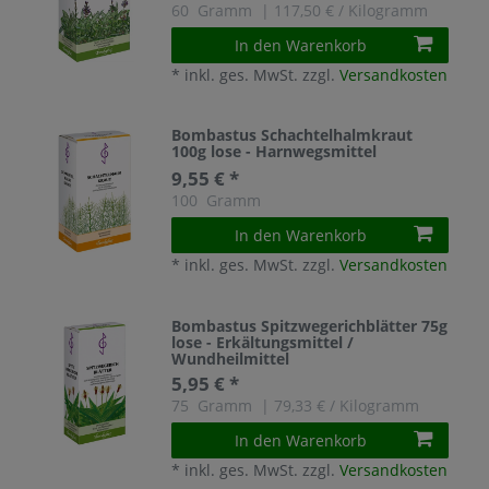
60
Gramm
| 117,50 € / Kilogramm
In den Warenkorb
*
inkl. ges. MwSt.
zzgl.
Versandkosten
Bombastus Schachtelhalmkraut
100g lose - Harnwegsmittel
9,55 € *
100
Gramm
In den Warenkorb
*
inkl. ges. MwSt.
zzgl.
Versandkosten
Bombastus Spitzwegerichblätter 75g
lose - Erkältungsmittel /
Wundheilmittel
5,95 € *
75
Gramm
| 79,33 € / Kilogramm
In den Warenkorb
*
inkl. ges. MwSt.
zzgl.
Versandkosten