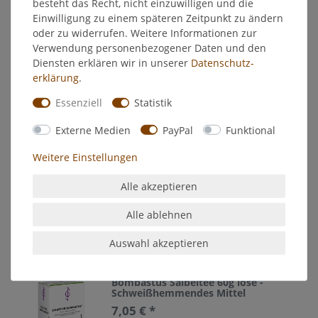
besteht das Recht, nicht einzuwilligen und die
Einwilligung zu einem späteren Zeitpunkt zu ändern
oder zu widerrufen. Weitere Informationen zur
Bombastus Magen- und Darmtee
75g
Verwendung personenbezogener Daten und den
12,25 € *
Diensten erklären wir in unserer
Daten­schutz­
75
Gramm
erklärung
.
In den Warenkorb
Essenziell
Statistik
*
inkl. ges. MwSt.
zzgl.
Versandkosten
Externe Medien
PayPal
Funktional
Weitere Einstellungen
Bombastus Pfefferminzblätter 75 g,
loser Tee
7,05 € *
Alle akzeptieren
75
Gramm
| 94,00 € / Kilogramm
Alle ablehnen
In den Warenkorb
*
inkl. ges. MwSt.
zzgl.
Versandkosten
Auswahl akzeptieren
Bombastus Salbeitee 60g lose -
Schweißhemmendes Mittel
7,05 € *