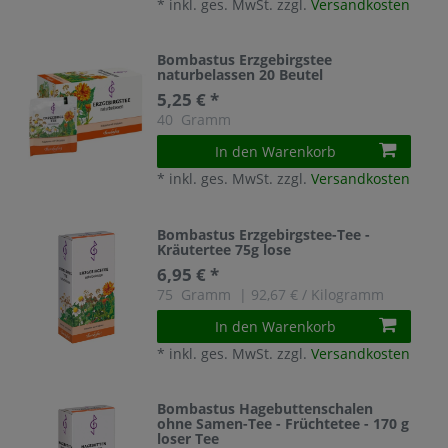
*
inkl. ges. MwSt.
zzgl.
Versandkosten
Bombastus Erzgebirgstee
naturbelassen 20 Beutel
5,25 € *
40
Gramm
In den Warenkorb
*
inkl. ges. MwSt.
zzgl.
Versandkosten
Bombastus Erzgebirgstee-Tee -
Kräutertee 75g lose
6,95 € *
75
Gramm
| 92,67 € / Kilogramm
In den Warenkorb
*
inkl. ges. MwSt.
zzgl.
Versandkosten
Bombastus Hagebuttenschalen
ohne Samen-Tee - Früchtetee - 170 g
loser Tee