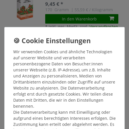
9,45 € *
170
Gramm
| 55,59 € / Kilogramm
In den Warenkorb
*
inkl. ges. MwSt.
zzgl.
Versandkosten
Bombastus Husten-und
Bronchialtee-Tee 100 g
Wir verwenden Cookies und ähnliche Technologien
8,65 € *
auf unserer Website und verarbeiten
100
Gramm
| 86,50 € / Kilogramm
personenbezogene Daten von Besucher:innen
In den Warenkorb
unserer Webseite (z.B. IP-Adresse), um z.B. Inhalte
und Anzeigen zu personalisieren, Medien von
*
inkl. ges. MwSt.
zzgl.
Versandkosten
Drittanbietern einzubinden oder Zugriffe auf unsere
Website zu analysieren. Die Datenverarbeitung
Bombastus Löwenzahn 140g lose -
erfolgt erst durch gesetzte Cookies. Wir teilen diese
Verdauungsmittel
Daten mit Dritten, die wir in den Einstellungen
11,95 € *
benennen.
140
Gramm
Die Datenverarbeitung kann mit Einwilligung oder
aufgrund eines berechtigten Interesses erfolgen. Die
In den Warenkorb
Zustimmung kann erteilt oder abgelehnt werden. Es
*
inkl. ges. MwSt.
zzgl.
Versandkosten