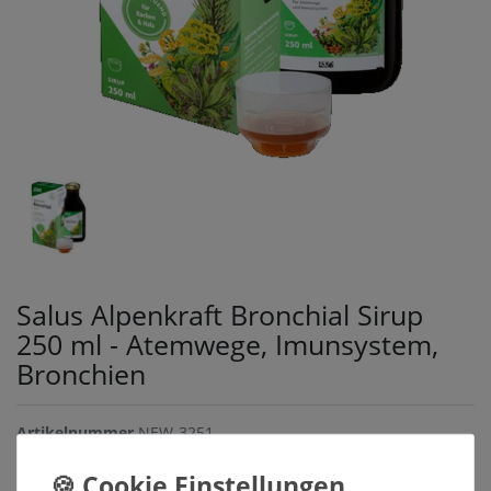
Salus Alpenkraft Bronchial Sirup
250 ml - Atemwege, Imunsystem,
Bronchien
Artikelnummer
NEW-3251