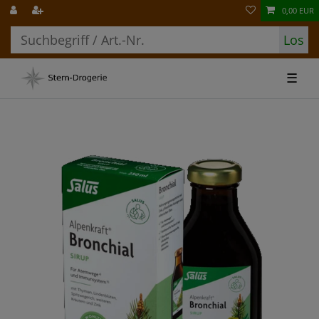
0,00 EUR
Los
☰