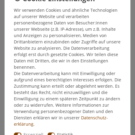
*
14,65 EUR
Wir verwenden Cookies und ähnliche Technologien
auf unserer Website und verarbeiten
Inhalt
250
Milliliter
personenbezogene Daten von Besucher:innen
Grundpreis
58,60 € / Liter
unserer Webseite (z.B. IP-Adresse), um z.B. Inhalte
und Anzeigen zu personalisieren, Medien von
Sofort versandfertig, Lieferzeit 48h
Drittanbietern einzubinden oder Zugriffe auf unsere
Website zu analysieren. Die Datenverarbeitung
In den Warenkorb
erfolgt erst durch gesetzte Cookies. Wir teilen diese
Daten mit Dritten, die wir in den Einstellungen
benennen.
Wunschliste
Die Datenverarbeitung kann mit Einwilligung oder
aufgrund eines berechtigten Interesses erfolgen. Die
* inkl. ges. MwSt. zzgl.
Versandkosten
Zustimmung kann erteilt oder abgelehnt werden. Es
besteht das Recht, nicht einzuwilligen und die
Einwilligung zu einem späteren Zeitpunkt zu ändern
oder zu widerrufen. Weitere Informationen zur
Verwendung personenbezogener Daten und den
Beschreibung
Diensten erklären wir in unserer
Daten­schutz­
erklärung
.
Weitere Details
Essenziell
Statistik