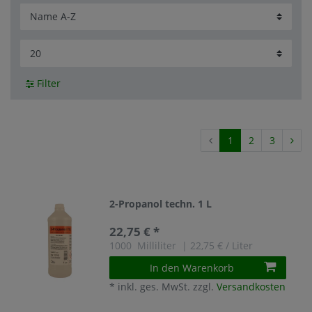
Filter
1
2
3
2-Propanol techn. 1 L
22,75 € *
1000
Milliliter
| 22,75 € / Liter
In den Warenkorb
*
inkl. ges. MwSt.
zzgl.
Versandkosten