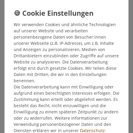
*
inkl. ges. MwSt.
zzgl.
Versandkosten
Elsterglanz Glasrein 750 ml
Wir verwenden Cookies und ähnliche Technologien
auf unserer Website und verarbeiten
3,15 € *
personenbezogene Daten von Besucher:innen
750
Milliliter
| 4,20 € / Liter
unserer Webseite (z.B. IP-Adresse), um z.B. Inhalte
In den Warenkorb
und Anzeigen zu personalisieren, Medien von
Drittanbietern einzubinden oder Zugriffe auf unsere
*
inkl. ges. MwSt.
zzgl.
Versandkosten
Website zu analysieren. Die Datenverarbeitung
erfolgt erst durch gesetzte Cookies. Wir teilen diese
Elsterglanz Hygiene Allzweckreiniger
Daten mit Dritten, die wir in den Einstellungen
750 ml
benennen.
4,35 € *
Die Datenverarbeitung kann mit Einwilligung oder
750
Milliliter
| 5,80 € / Liter
aufgrund eines berechtigten Interesses erfolgen. Die
Zustimmung kann erteilt oder abgelehnt werden. Es
In den Warenkorb
besteht das Recht, nicht einzuwilligen und die
*
inkl. ges. MwSt.
zzgl.
Versandkosten
Einwilligung zu einem späteren Zeitpunkt zu ändern
oder zu widerrufen. Weitere Informationen zur
Verwendung personenbezogener Daten und den
Elsterglanz Keramik - Pflege, Politur
150 ml DDR
Diensten erklären wir in unserer
Daten­schutz­