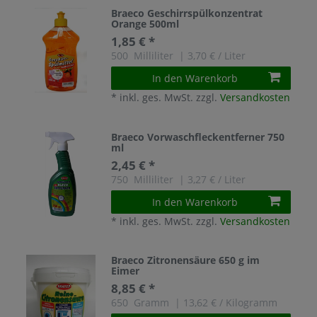
Braeco Geschirrspülkonzentrat
Orange 500ml
1,85 € *
500
Milliliter
| 3,70 € / Liter
In den Warenkorb
*
inkl. ges. MwSt.
zzgl.
Versandkosten
Braeco Vorwaschfleckentferner 750
ml
2,45 € *
750
Milliliter
| 3,27 € / Liter
In den Warenkorb
*
inkl. ges. MwSt.
zzgl.
Versandkosten
Braeco Zitronensäure 650 g im
Eimer
8,85 € *
650
Gramm
| 13,62 € / Kilogramm