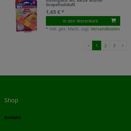
Elsterglanz WC Aktiv Würfel
Grapefruitduft
1,65 € *
In den Warenkorb
*
inkl. ges. MwSt.
zzgl.
Versandkosten
1
2
3
Shop
Kontakt