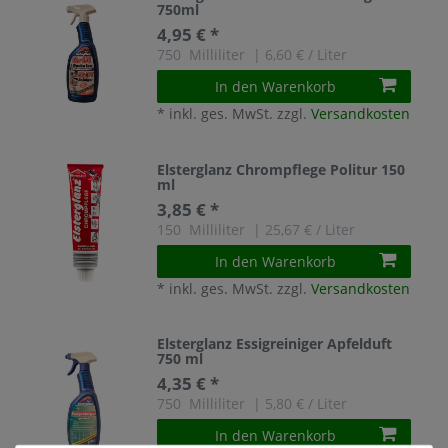
750ml
4,95 € *
750
Milliliter
| 6,60 € / Liter
In den Warenkorb
*
inkl. ges. MwSt.
zzgl.
Versandkosten
Elsterglanz Chrompflege Politur 150
ml
3,85 € *
150
Milliliter
| 25,67 € / Liter
In den Warenkorb
*
inkl. ges. MwSt.
zzgl.
Versandkosten
Elsterglanz Essigreiniger Apfelduft
750 ml
4,35 € *
750
Milliliter
| 5,80 € / Liter
In den Warenkorb