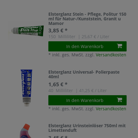
Elsterglanz Stein - Pflege, Politur 150
ml für Natur-/Kunststein, Granit u
Mamor
3,85 € *
150
Milliliter
| 25,67 € / Liter
In den Warenkorb
*
inkl. ges. MwSt.
zzgl.
Versandkosten
Elsterglanz Universal- Polierpaste
40ml
1,65 € *
40
Milliliter
| 41,25 € / Liter
In den Warenkorb
*
inkl. ges. MwSt.
zzgl.
Versandkosten
Elsterglanz Urinsteinlöser 750ml mit
Limettenduft
3,45 € *