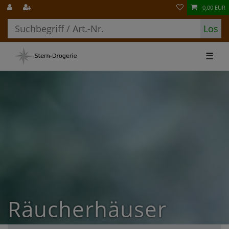
0,00 EUR
Los
☰
Räucherhäuser