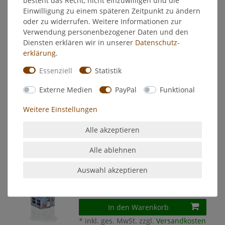
Einwilligung zu einem späteren Zeitpunkt zu ändern
Crottendorfer Räucherhaus Metall -
oder zu widerrufen. Weitere Informationen zur
SIEBEN ZWERGE
Verwendung personenbezogener Daten und den
6,95 € *
Diensten erklären wir in unserer
Daten­schutz­
In den Warenkorb
erklärung
.
*
inkl. ges. MwSt.
zzgl.
Versandkosten
Essenziell
Statistik
Externe Medien
PayPal
Funktional
Crottendorfer Räucherhaus Metall -
STRANDHAUS
Weitere Einstellungen
6,95 € *
In den Warenkorb
Alle akzeptieren
*
inkl. ges. MwSt.
zzgl.
Versandkosten
Alle ablehnen
Auswahl akzeptieren
Crottendorfer Räucherhaus Metall -
VILLA ROST
6,95 € *
In den Warenkorb
*
inkl. ges. MwSt.
zzgl.
Versandkosten