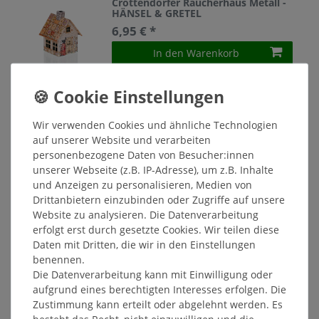
Crottendorfer Räucherhaus Metall -
HÄNSEL & GRETEL
6,95 € *
In den Warenkorb
*
inkl. ges. MwSt.
zzgl.
Versandkosten
Crottendorfer Räucherhaus Metall -
Wir verwenden Cookies und ähnliche Technologien
KUNTERBUNT
auf unserer Website und verarbeiten
6,95 € *
personenbezogene Daten von Besucher:innen
In den Warenkorb
unserer Webseite (z.B. IP-Adresse), um z.B. Inhalte
*
inkl. ges. MwSt.
zzgl.
Versandkosten
und Anzeigen zu personalisieren, Medien von
Drittanbietern einzubinden oder Zugriffe auf unsere
Website zu analysieren. Die Datenverarbeitung
Crottendorfer Räucherhaus Metall -
erfolgt erst durch gesetzte Cookies. Wir teilen diese
POSAUNENCHOR
Daten mit Dritten, die wir in den Einstellungen
6,95 € *
benennen.
Die Datenverarbeitung kann mit Einwilligung oder
In den Warenkorb
aufgrund eines berechtigten Interesses erfolgen. Die
*
inkl. ges. MwSt.
zzgl.
Versandkosten
Zustimmung kann erteilt oder abgelehnt werden. Es
besteht das Recht, nicht einzuwilligen und die