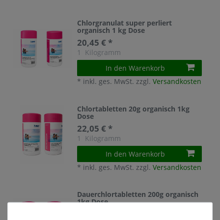
Chlorgranulat super perliert
organisch 1 kg Dose
20,45 € *
1
Kilogramm
In den Warenkorb
*
inkl. ges. MwSt.
zzgl.
Versandkosten
Chlortabletten 20g organisch 1kg
Dose
22,05 € *
1
Kilogramm
In den Warenkorb
*
inkl. ges. MwSt.
zzgl.
Versandkosten
Dauerchlortabletten 200g organisch
1kg Dose
23,65 € *