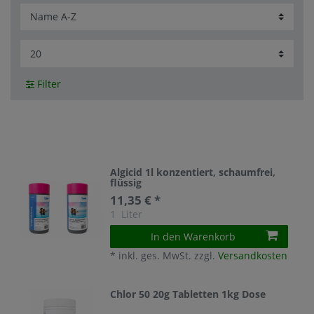
Filter
Algicid 1l konzentiert, schaumfrei,
flüssig
11,35 € *
1
Liter
In den Warenkorb
*
inkl. ges. MwSt.
zzgl.
Versandkosten
Chlor 50 20g Tabletten 1kg Dose