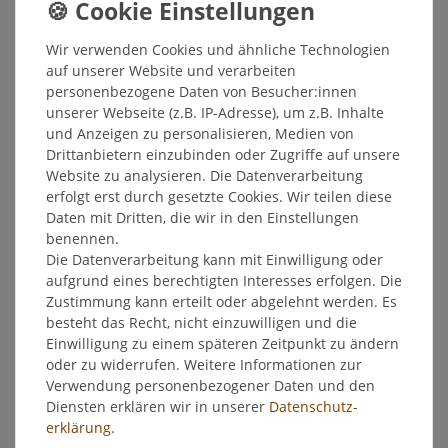
1
Kilogramm
In den Warenkorb
Wir verwenden Cookies und ähnliche Technologien
*
inkl. ges. MwSt.
zzgl.
Versandkosten
auf unserer Website und verarbeiten
personenbezogene Daten von Besucher:innen
unserer Webseite (z.B. IP-Adresse), um z.B. Inhalte
DPD No. 1 Tabletten - 10 Tabletten
und Anzeigen zu personalisieren, Medien von
Drittanbietern einzubinden oder Zugriffe auf unsere
1,45 € *
Website zu analysieren. Die Datenverarbeitung
In den Warenkorb
erfolgt erst durch gesetzte Cookies. Wir teilen diese
Daten mit Dritten, die wir in den Einstellungen
*
inkl. ges. MwSt.
zzgl.
Versandkosten
benennen.
Die Datenverarbeitung kann mit Einwilligung oder
Floc flüssig
aufgrund eines berechtigten Interesses erfolgen. Die
Zustimmung kann erteilt oder abgelehnt werden. Es
13,05 € *
besteht das Recht, nicht einzuwilligen und die
1000
Milliliter
| 13,05 € / Liter
Einwilligung zu einem späteren Zeitpunkt zu ändern
oder zu widerrufen. Weitere Informationen zur
In den Warenkorb
Verwendung personenbezogener Daten und den
*
inkl. ges. MwSt.
zzgl.
Versandkosten
Diensten erklären wir in unserer
Daten­schutz­
erklärung
.