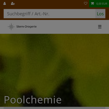
0,00 EUR
Los
☰
Poolchemie