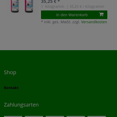
35,25 € *
1
Kilogramm
| 35,25 € / Kilogramm
In den Warenkorb
*
inkl. ges. MwSt.
zzgl.
Versandkosten
Shop
Kontakt
Zahlungsarten