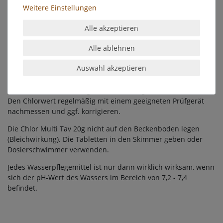
Woche ausreichend pflegen.
Weitere Einstellungen
Für eine eventuell notwendige
Stoßchlorung
(z. B. bei
Alle akzeptieren
Algenbefall) eignet sich das Chlor Granulat optimal.
Alle ablehnen
Der Verbauch an Chlor ist von mehreren Faktoren (u. a.
Belastung des Füllwassers, Witterungseinflüssen, Anzahl der
Auswahl akzeptieren
Badgäste) abgängig.
Der ideale Chlorwert liegt bei 0,3 - 0,8 mg/l.
Den Chlorwert regelmäßig mit einem geeigneten Prüfgerät
nachmessen und ggf. korrigieren.
Die Chlor Multi Tav 20g nicht auf den Beckenboden legen
(Bleichwirkung). Die Tabletten in den Skimmer geben oder
Dosierschwimmer verwenden.
Jedes Wasserpflegemittel ist nur dann wirklich wirksam, wenn
sich der pH-Wert des Wassers im Bereich von 7,2 - 7,4
befindet.