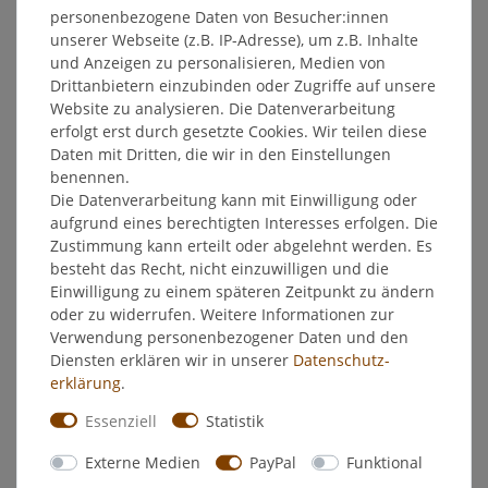
personenbezogene Daten von Besucher:innen
unserer Webseite (z.B. IP-Adresse), um z.B. Inhalte
Chlor Multi Tab 20g 1kg Dose
und Anzeigen zu personalisieren, Medien von
Drittanbietern einzubinden oder Zugriffe auf unsere
Der einfache Weg zum perfekten Schwimmbadwasser
Website zu analysieren. Die Datenverarbeitung
erfolgt erst durch gesetzte Cookies. Wir teilen diese
Eigenschaften:
Daten mit Dritten, die wir in den Einstellungen
durch Oxydation der Verunreinigungen wird das
benennen.
Poolwasser desinfiziert
Die Datenverarbeitung kann mit Einwilligung oder
hochwertige Komponenten mit Langzeit-Effekt
aufgrund eines berechtigten Interesses erfolgen. Die
94,5% Aktivchlorgehalt
Zustimmung kann erteilt oder abgelehnt werden. Es
vorbeugender Algenschutz
besteht das Recht, nicht einzuwilligen und die
beeinflusst den pH-Wert des Wassers nicht, daher auch
Einwilligung zu einem späteren Zeitpunkt zu ändern
für den Einsatz in hartem Wasser optimal
oder zu widerrufen. Weitere Informationen zur
Verwendung personenbezogener Daten und den
Anwendung:
Dosierempfehlung
Diensten erklären wir in unserer
Daten­schutz­
erklärung
.
Vor Einsatz der Chlor Multi Tab 20g ist der Chlorwert des
Poolwassers mit schnelllöslichen Chlorprodukten (Chlor
Essenziell
Statistik
Granulat oder S-Chlor Tabletten) auf 0,5 mg/l einzustellen.
Danach wird eine Chlor Multi Tab 20g mit ihren
Externe Medien
PayPal
Funktional
verschiedenen Wirkstoffen ca. 3 m3 Poolwasser etwa eine