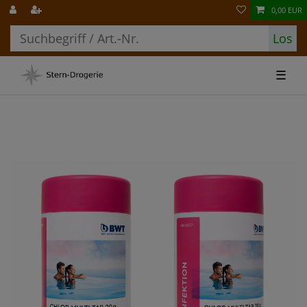
0,00 EUR
Los
☰