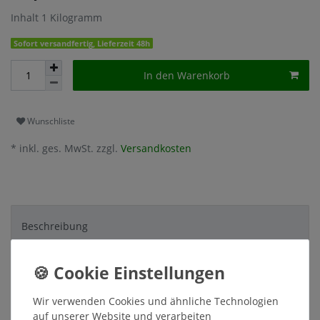
Inhalt
1
Kilogramm
Sofort versandfertig, Lieferzeit 48h
In den Warenkorb
Wunschliste
* inkl. ges. MwSt. zzgl.
Versandkosten
Beschreibung
Weitere Details
Wir verwenden Cookies und ähnliche Technologien
Hersteller
auf unserer Website und verarbeiten