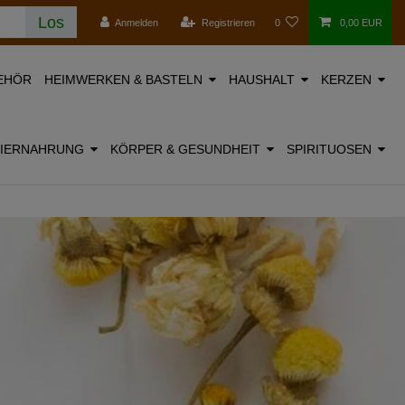
Los
Anmelden
Registrieren
0
0,00 EUR
EHÖR
HEIMWERKEN & BASTELN
HAUSHALT
KERZEN
TIERNAHRUNG
KÖRPER & GESUNDHEIT
SPIRITUOSEN