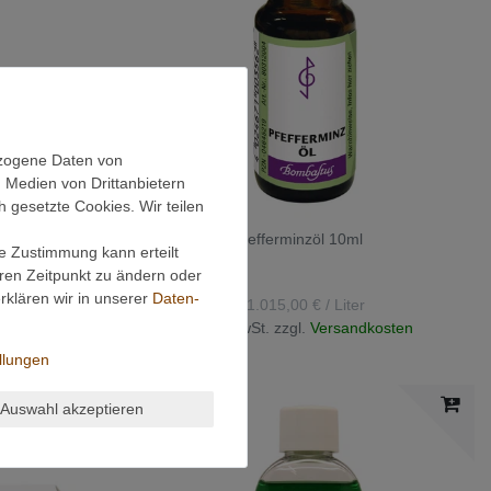
ezogene Daten von
, Medien von Drittanbietern
h gesetzte Cookies. Wir teilen
Bombastus Pfefferminzöl 10ml
ie Zustimmung kann erteilt
eren Zeitpunkt zu ändern oder
10,15 € *
klären wir in unserer
Daten­
10
Milliliter
| 1.015,00 € / Liter
kosten
*
inkl. ges. MwSt.
zzgl.
Versandkosten
llungen
Auswahl akzeptieren