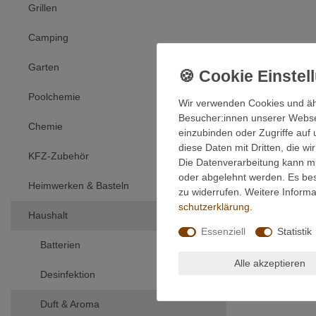
Grillen
Camping
Garten
Poolchemie
Wir verwenden Cookies und äh
Besucher:innen unserer Webseit
Chemie
einzubinden oder Zugriffe auf 
diese Daten mit Dritten, die w
Bombastus Ci
KFZ-Zubehör
Die Datenverarbeitung kann mit
oder abgelehnt werden. Es best
8,05 € *
Heimwerken & Basteln
zu widerrufen. Weitere Infor
10
Milliliter
|
schutz­erklärung
.
*
inkl. ges. M
Haushalt
Essenziell
Statistik
Batterien
Alle akzeptieren
Desinfektion
Duft & Aroma