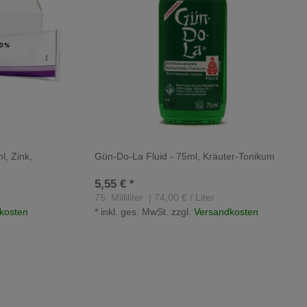
, Zink,
Gün-Do-La Fluid - 75ml, Kräuter-Tonikum
5,55 € *
75
Milliliter
| 74,00 € / Liter
kosten
*
inkl. ges. MwSt.
zzgl.
Versandkosten