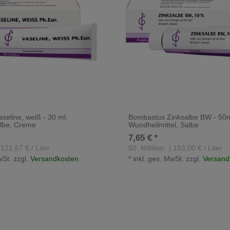
seline, weiß - 30 ml,
Bombastus Zinksalbe BW - 50ml
lbe, Creme
Wundheilmittel, Salbe
7,65 € *
 121,67 € / Liter
50
Milliliter
| 153,00 € / Liter
wSt.
zzgl.
Versandkosten
*
inkl. ges. MwSt.
zzgl.
Versand