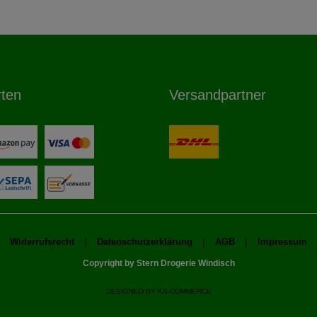
rten
Versandpartner
|
|
|
Widerrufsrecht
Datenschutzerklärung
AGB
Impressum
Copyright by Stern Drogerie Windisch
DESIGNED BY
KS-COMMERCE