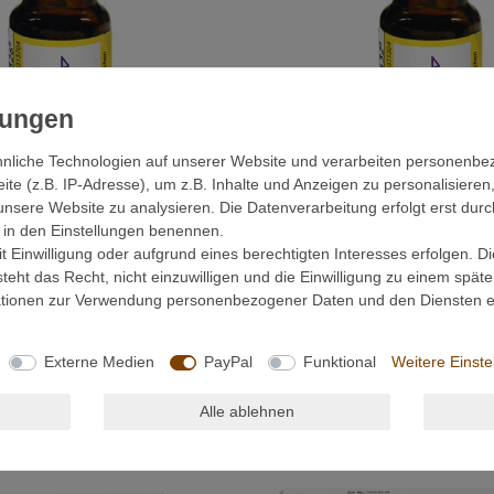
nliche Technologien auf unserer Website und verarbeiten personenb
e (z.B. IP-Adresse), um z.B. Inhalte und Anzeigen zu personalisieren
unsere Website zu analysieren. Die Datenverarbeitung erfolgt erst durc
ir in den Einstellungen benennen.
tronenöl 10ml
Bombastus Lemongrasöl 10 ml
 Einwilligung oder aufgrund eines berechtigten Interesses erfolgen. D
eht das Recht, nicht einzuwilligen und die Einwilligung zu einem spät
8,85 € *
mationen zur Verwendung personenbezogener Daten und den Diensten er
 805,00 € / Liter
10
Milliliter
| 885,00 € / Liter
wSt.
zzgl.
Versandkosten
*
inkl. ges. MwSt.
zzgl.
Versand
Externe Medien
PayPal
Funktional
Weitere Einste
Alle ablehnen