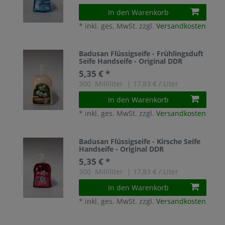
In den Warenkorb
*
inkl. ges. MwSt.
zzgl.
Versandkosten
Badusan Flüssigseife - Frühlingsduft
Seife Handseife - Original DDR
5,35 € *
300
Milliliter
| 17,83 € / Liter
In den Warenkorb
*
inkl. ges. MwSt.
zzgl.
Versandkosten
Badusan Flüssigseife - Kirsche Seife
Handseife - Original DDR
5,35 € *
300
Milliliter
| 17,83 € / Liter
In den Warenkorb
*
inkl. ges. MwSt.
zzgl.
Versandkosten