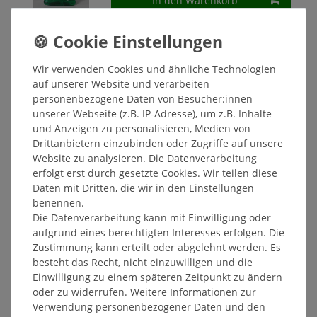
In den Warenkorb
*
inkl. ges. MwSt.
zzgl.
Versandkosten
Beline Beincreme - Fußcreme,
Wir verwenden Cookies und ähnliche Technologien
Fußemulsion
auf unserer Website und verarbeiten
2,35 € *
personenbezogene Daten von Besucher:innen
75
Milliliter
| 31,33 € / Liter
unserer Webseite (z.B. IP-Adresse), um z.B. Inhalte
In den Warenkorb
und Anzeigen zu personalisieren, Medien von
*
inkl. ges. MwSt.
zzgl.
Versandkosten
Drittanbietern einzubinden oder Zugriffe auf unsere
Website zu analysieren. Die Datenverarbeitung
erfolgt erst durch gesetzte Cookies. Wir teilen diese
Colgate Extra Clean Zahnbürste
Daten mit Dritten, die wir in den Einstellungen
benennen.
1,25 € *
Die Datenverarbeitung kann mit Einwilligung oder
In den Warenkorb
aufgrund eines berechtigten Interesses erfolgen. Die
Zustimmung kann erteilt oder abgelehnt werden. Es
*
inkl. ges. MwSt.
zzgl.
Versandkosten
besteht das Recht, nicht einzuwilligen und die
Einwilligung zu einem späteren Zeitpunkt zu ändern
oder zu widerrufen. Weitere Informationen zur
Colgate ZigZag Zahnbürste
Verwendung personenbezogener Daten und den