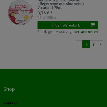
Herbacin Kamille Intensiv
Pflegecreme mit Aloe Vera +
Viatmin E 75ml
3,75 € *
75
Milliliter
In den Warenkorb
*
inkl. ges. MwSt.
zzgl.
Versandkosten
1
2
Shop
Kontakt