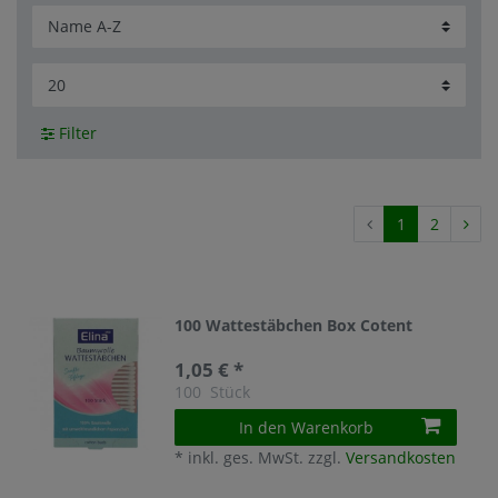
Filter
1
2
100 Wattestäbchen Box Cotent
1,05 € *
100
Stück
In den Warenkorb
*
inkl. ges. MwSt.
zzgl.
Versandkosten