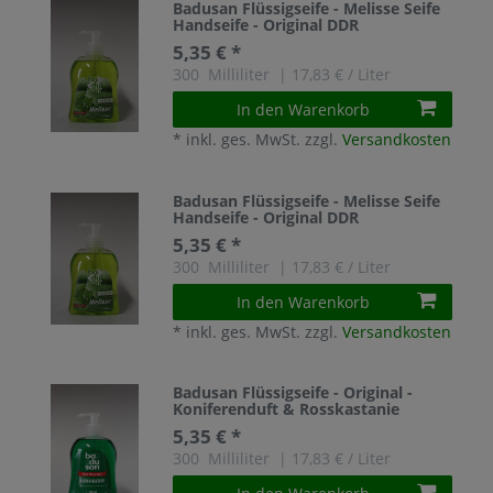
Badusan Flüssigseife - Melisse Seife
Handseife - Original DDR
5,35 € *
300
Milliliter
| 17,83 € / Liter
In den Warenkorb
*
inkl. ges. MwSt.
zzgl.
Versandkosten
Badusan Flüssigseife - Melisse Seife
Handseife - Original DDR
5,35 € *
300
Milliliter
| 17,83 € / Liter
In den Warenkorb
*
inkl. ges. MwSt.
zzgl.
Versandkosten
Badusan Flüssigseife - Original -
Koniferenduft & Rosskastanie
5,35 € *
300
Milliliter
| 17,83 € / Liter