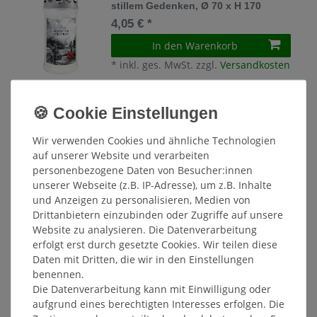
stillem Gedenken, Ø 70 x H 170
4,05 € *
In den Warenkorb
*
inkl. ges. MwSt.
zzgl.
Versandkosten
Gedenkkerze Rose auf Stein, In
ewiger Erinnerung, Ø 70 x H 170
4,05 € *
Wir verwenden Cookies und ähnliche Technologien
auf unserer Website und verarbeiten
In den Warenkorb
personenbezogene Daten von Besucher:innen
*
inkl. ges. MwSt.
zzgl.
Versandkosten
unserer Webseite (z.B. IP-Adresse), um z.B. Inhalte
und Anzeigen zu personalisieren, Medien von
Drittanbietern einzubinden oder Zugriffe auf unsere
Gedenkkerze Rose auf Stein,
Unvergessen, Ø 70 x H 170
Website zu analysieren. Die Datenverarbeitung
erfolgt erst durch gesetzte Cookies. Wir teilen diese
4,05 € *
Daten mit Dritten, die wir in den Einstellungen
In den Warenkorb
benennen.
*
inkl. ges. MwSt.
zzgl.
Versandkosten
Die Datenverarbeitung kann mit Einwilligung oder
aufgrund eines berechtigten Interesses erfolgen. Die