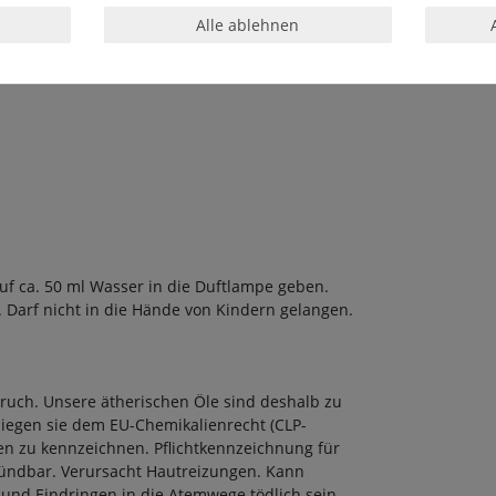
Alle ablehnen
ftlampe
auf ca. 50 ml Wasser in die Duftlampe geben.
Darf nicht in die Hände von Kindern gelangen.
spruch. Unsere ätherischen Öle sind deshalb zu
liegen sie dem EU-Chemikalienrecht (CLP-
 zu kennzeichnen. Pflichtkennzeichnung für
zündbar. Verursacht Hautreizungen. Kann
 und Eindringen in die Atemwege tödlich sein.