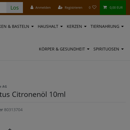
Los
Anmelden
Registrieren
0
0,00 EUR
EN & BASTELN
HAUSHALT
KERZEN
TIERNAHRUNG
KÖRPER & GESUNDHEIT
SPIRITUOSEN
e AG
us Citronenöl 10ml
er
80313704