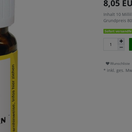
8,05 E
Inhalt
10
Millil
Grundpreis
80
Sofort versandfer
Wunschliste
* inkl. ges. Mw