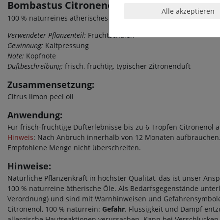
Bombastus Citronenöl 10ml
Alle akzeptieren
100 % naturreines ätherisches Öl für die Anwendung in der Du
Verwendeter Pflanzenteil:
Fruchtschalen
Gewinnung:
Kaltpressung
Note:
Kopfnote
Duftbeschreibung:
frisch, fruchtig, typischer Zitronenduft
Zusammensetzung:
Citrus limon peel oil
Anwendung:
Für frisch-fruchtige Dufterlebnisse bis zu 6 Tropfen Citronenöl 
Hinweis
: Nach Anbruch innerhalb von 12 Monaten aufbrauchen. 
Empfohlene Menge nicht überschreiten.
Hinweise:
Natürliche Pflanzenkraft in höchster Qualität, das ist unser An
100 % naturreine ätherische Öle. Als Bedarfsgegenstände unter
Verordnung) und sind mit Warnhinweisen und Gefahrensymbolen
Citronenöl, 100 % naturrein:
Gefahr
. Flüssigkeit und Dampf ent
allergische Hautreaktionen verursachen. Kann bei Verschlucken