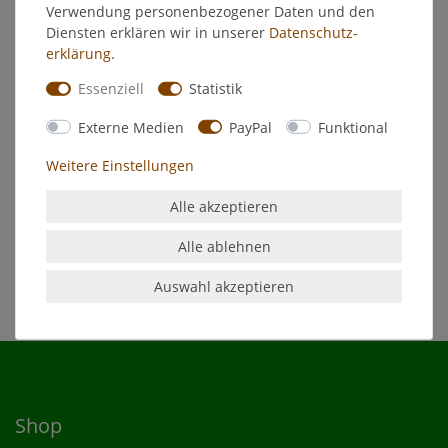
Hersteller
Verwendung personenbezogener Daten und den
Diensten erklären wir in unserer
Daten­schutz­
erklärung
.
Phenol Red Tabletten - 10 Tabletten
Essenziell
Statistik
Nachfüllpackung für das Pool-Testkit DPD
Externe Medien
PayPal
Funktional
Mit diesen Tabletten messen Sie ganz einfach, ob der pH-
Weitere Einstellungen
Wert ihres Pools im richtigen Bereich liegt.
Ein korrekter pH-Wert ist für klares und sicheres Poolwasser
Alle akzeptieren
wichtig. Das beste ergebnis liegt dabei immer zwischen 7,2
und 7,6.
Alle ablehnen
Auswahl akzeptieren
Shop