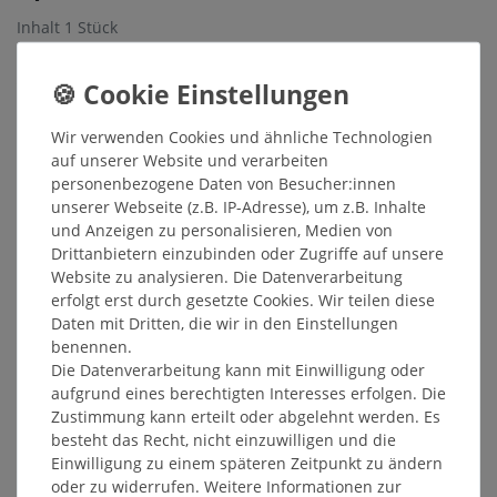
Inhalt
1
Stück
Grundpreis
1,45 € / Stück
Sofort versandfertig, Lieferzeit 48h
Wir verwenden Cookies und ähnliche Technologien
In den Warenkorb
auf unserer Website und verarbeiten
personenbezogene Daten von Besucher:innen
unserer Webseite (z.B. IP-Adresse), um z.B. Inhalte
Wunschliste
und Anzeigen zu personalisieren, Medien von
* inkl. ges. MwSt. zzgl.
Versandkosten
Drittanbietern einzubinden oder Zugriffe auf unsere
Website zu analysieren. Die Datenverarbeitung
erfolgt erst durch gesetzte Cookies. Wir teilen diese
Daten mit Dritten, die wir in den Einstellungen
benennen.
Die Datenverarbeitung kann mit Einwilligung oder
Beschreibung
aufgrund eines berechtigten Interesses erfolgen. Die
Zustimmung kann erteilt oder abgelehnt werden. Es
Weitere Details
besteht das Recht, nicht einzuwilligen und die
Einwilligung zu einem späteren Zeitpunkt zu ändern
oder zu widerrufen. Weitere Informationen zur