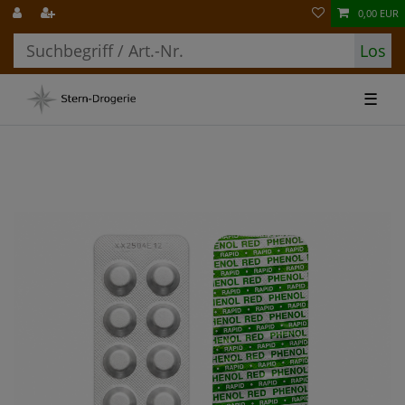
0,00 EUR
Los
☰