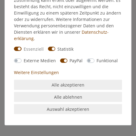
besteht das Recht, nicht einzuwilligen und die
EU-Verantwortlicher
Einwilligung zu einem späteren Zeitpunkt zu ändern
oder zu widerrufen. Weitere Informationen zur
Verwendung personenbezogener Daten und den
Hersteller
Diensten erklären wir in unserer
Daten­schutz­
erklärung
.
Crottendorfer Räucherhaus aus
Essenziell
Statistik
Metall
Externe Medien
PayPal
Funktional
Design:
Bauernhaus
Maße:
ca. 72 x 78 x 98 mm
Weitere Einstellungen
- für Räucherkerzen Größe M geeignet
Alle akzeptieren
Kleine Innovation:
Alle Räucherhäuschen sind mit einem integrierten
Alle ablehnen
Räucherkerzenhalter ausgestattet.
"Kopfüber eingesetzt, können Räucherkerzen bis zur Größe M
Auswahl akzeptieren
darin vollständig abbrennen.