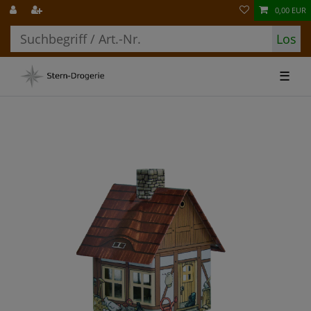
0,00 EUR
Los
☰