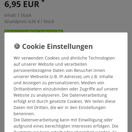
*
6,95 EUR
Inhalt
1
Stück
Grundpreis
6,95 € / Stück
Sofort versandfertig, Lieferzeit 48h
In den Warenkorb
Wir verwenden Cookies und ähnliche Technologien
auf unserer Website und verarbeiten
Wunschliste
personenbezogene Daten von Besucher:innen
* inkl. ges. MwSt. zzgl.
Versandkosten
unserer Webseite (z.B. IP-Adresse), um z.B. Inhalte
und Anzeigen zu personalisieren, Medien von
Drittanbietern einzubinden oder Zugriffe auf unsere
Website zu analysieren. Die Datenverarbeitung
erfolgt erst durch gesetzte Cookies. Wir teilen diese
Daten mit Dritten, die wir in den Einstellungen
Beschreibung
benennen.
Die Datenverarbeitung kann mit Einwilligung oder
Weitere Details
aufgrund eines berechtigten Interesses erfolgen. Die
Zustimmung kann erteilt oder abgelehnt werden. Es