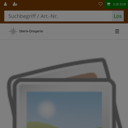
0,00 EUR
Los
☰