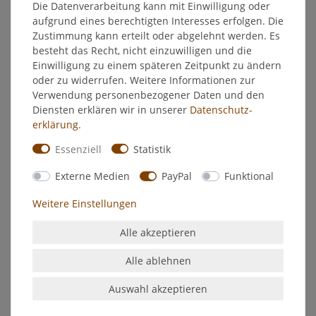
Die Datenverarbeitung kann mit Einwilligung oder
aufgrund eines berechtigten Interesses erfolgen. Die
EU-Verantwortlicher
Zustimmung kann erteilt oder abgelehnt werden. Es
besteht das Recht, nicht einzuwilligen und die
Hersteller
Einwilligung zu einem späteren Zeitpunkt zu ändern
oder zu widerrufen. Weitere Informationen zur
Verwendung personenbezogener Daten und den
Elsterglanz Keramik Pflege reinigt, poliert und konserviert
Diensten erklären wir in unserer
Daten­schutz­
zuverlässig keramische Oberflächen in Küche und Bad
erklärung
.
Elsterglanz Keramikpflege ist säurefrei, ätzt nicht und ist
Essenziell
Statistik
absolut materialschonend
Spezielle Inhaltsstoffe wirken wasserabweisend und
Externe Medien
PayPal
Funktional
konservierend und bringen Schutz vor Anlaufen und
Wiederverschmutzung.
Weitere Einstellungen
Anwendung:
Alle akzeptieren
Bei leichten Verschmutzungen ELSTERGLANZ Keramik Pflege
Alle ablehnen
auf ein feuchtes Tuch oder Schwamm geben,
die Fläche damit abwischen und anschließend trocken
Auswahl akzeptieren
wischen. Bei starken Verschmutzungen
trocken auftragen, ca. 10 Minuten einwirken lassen und