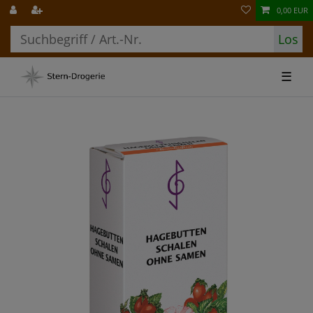
0,00 EUR
Los
☰