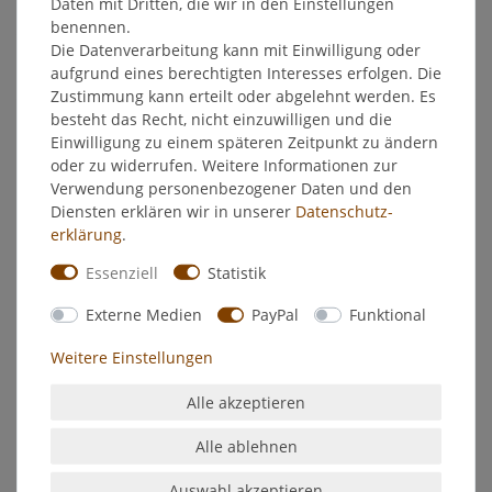
Weitere Details
Daten mit Dritten, die wir in den Einstellungen
benennen.
Die Datenverarbeitung kann mit Einwilligung oder
EU-Verantwortlicher
aufgrund eines berechtigten Interesses erfolgen. Die
Zustimmung kann erteilt oder abgelehnt werden. Es
besteht das Recht, nicht einzuwilligen und die
Hersteller
Einwilligung zu einem späteren Zeitpunkt zu ändern
oder zu widerrufen. Weitere Informationen zur
Verwendung personenbezogener Daten und den
Bombastus Hagebuttenschalen ohne
Diensten erklären wir in unserer
Daten­schutz­
Samen-Tee - Früchtetee - 170 g loser Tee
erklärung
.
Essenziell
Statistik
Von Natur aus aromatischer Früchtetee. Mit seinem
angenehm fruchtig säuerlichen Geschmack ist der Tee ein
Externe Medien
PayPal
Funktional
hervorragender Durstlöscher an warmen und kalten Tagen.
Weitere Einstellungen
Zutaten:
Hagebuttenschalen ohne Samen
Alle akzeptieren
Anwendung:
Pro Tasse 2 Teelöffel Hagebuttenschalen
Alle ablehnen
ohne Samen in einen Teefilter geben, mit
Auswahl akzeptieren