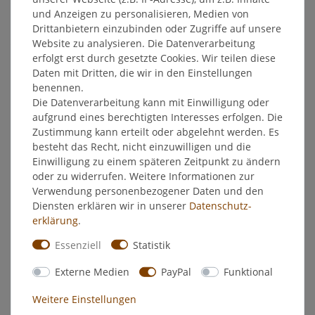
und Anzeigen zu personalisieren, Medien von
EU-Verantwortlicher
Drittanbietern einzubinden oder Zugriffe auf unsere
Website zu analysieren. Die Datenverarbeitung
erfolgt erst durch gesetzte Cookies. Wir teilen diese
Hersteller
Daten mit Dritten, die wir in den Einstellungen
benennen.
Die Datenverarbeitung kann mit Einwilligung oder
Bombastus Birkenblätter 90g lose -
aufgrund eines berechtigten Interesses erfolgen. Die
Harnwegs-/Rheumamittel
Zustimmung kann erteilt oder abgelehnt werden. Es
besteht das Recht, nicht einzuwilligen und die
Pflanzliches Mittel bei Harnwegserkrankungen zur
Einwilligung zu einem späteren Zeitpunkt zu ändern
Durchspülung der ableitenden Harnwege und bei
oder zu widerrufen. Weitere Informationen zur
Nierengrieß sowie zur unterstützenden Behandlung
Verwendung personenbezogener Daten und den
rheumatischer Beschwerden.
Diensten erklären wir in unserer
Daten­schutz­
erklärung
.
Zusammensetzung:
Essenziell
Statistik
100 g Arzneitee enthalten den Wirkstoff: 100 g Birkenblätter.
Sonstige Bestandteile sind nicht enthalten.
Externe Medien
PayPal
Funktional
Anwendung:
Weitere Einstellungen
Soweit nicht anders verordnet, wird mehrmals täglich 1 Tasse