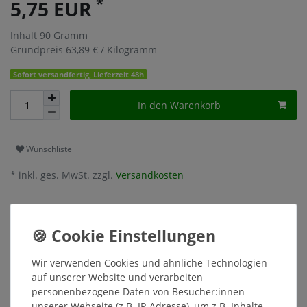
*
5,75 EUR
Inhalt
90
Gramm
Grundpreis
63,89 € / Kilogramm
Sofort versandfertig, Lieferzeit 48h
In den Warenkorb
Wunschliste
* inkl. ges. MwSt. zzgl.
Versandkosten
Beschreibung
Wir verwenden Cookies und ähnliche Technologien
auf unserer Website und verarbeiten
Weitere Details
personenbezogene Daten von Besucher:innen
unserer Webseite (z.B. IP-Adresse), um z.B. Inhalte