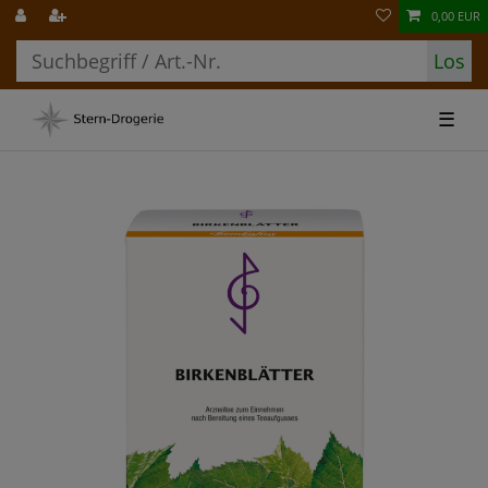
0,00 EUR
Los
☰