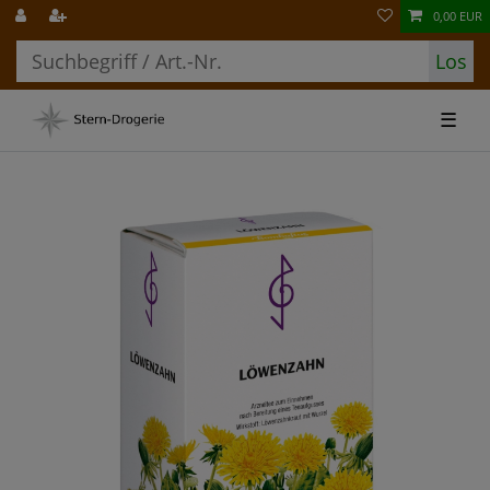
0,00 EUR
Los
☰