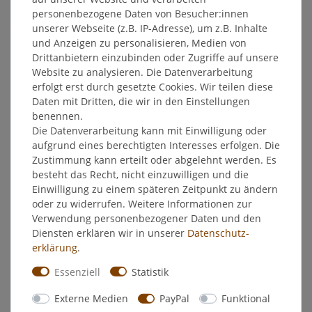
EU-Verantwortlicher
personenbezogene Daten von Besucher:innen
unserer Webseite (z.B. IP-Adresse), um z.B. Inhalte
und Anzeigen zu personalisieren, Medien von
Hersteller
Drittanbietern einzubinden oder Zugriffe auf unsere
Website zu analysieren. Die Datenverarbeitung
erfolgt erst durch gesetzte Cookies. Wir teilen diese
Bombastus Löwenzahn 140g lose -
Daten mit Dritten, die wir in den Einstellungen
Verdauungsmittel
benennen.
Die Datenverarbeitung kann mit Einwilligung oder
Pflanzliches Arzneimittel bei Störungen des Gallenflusses mit
aufgrund eines berechtigten Interesses erfolgen. Die
Verdauungsbeschwerden wie Blähungen und Völlegefühl und
Zustimmung kann erteilt oder abgelehnt werden. Es
bei Appetitlosigkeit.
besteht das Recht, nicht einzuwilligen und die
Einwilligung zu einem späteren Zeitpunkt zu ändern
Zusammensetzung:
oder zu widerrufen. Weitere Informationen zur
100 g Arzneitee enthalten den Wirkstoff: 100 g
Verwendung personenbezogener Daten und den
Löwenzahnkraut mit Wurzel. Sonstige Bestandteile sind nicht
Diensten erklären wir in unserer
Daten­schutz­
enthalten.
erklärung
.
Anwendung:
Essenziell
Statistik
Soweit nicht anders verordnet, wird 2- bis 3-mal täglich zur
Externe Medien
PayPal
Funktional
Appetitanregung jeweils eine halbe Stunde vor den