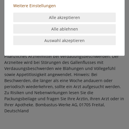
Mahlzeiten, ansonsten nach den Mahlzeiten, eine Tasse des
Weitere Einstellungen
wie folgt bereiteten Teeaufgusses getrunken: 1 Esslöffel voll
(ca. 2,5 g) Löwenzahn wird mit siedendem Wasser (ca. 150 ml)
Alle akzeptieren
übergossen und etwa 10 bis 15 Minuten ziehen gelassen.
Anschließend den Aufgussbeutel entnehmen bzw. den losen
Alle ablehnen
Tee durch ein Teesieb geben.
Auswahl akzeptieren
Pflichtangaben:
Löwenzahn. Wirkstoff: Löwenzahnkraut mit Wurzel.
Pflanzliches Arzneimittel bei Verdauungsbeschwerden. Der
Arzneitee wird bei Störungen des Gallenflusses mit
Verdauungsbeschwerden wie Blähungen und Völlegefühl
sowie Appetitlosigkeit angewendet. Hinweis: Bei
Beschwerden, die länger als eine Woche andauern oder
periodisch wiederkehren, sollte ein Arzt aufgesucht werden.
Zu Risiken und Nebenwirkungen lesen Sie die
Packungsbeilage und fragen Sie Ihre Ärztin, Ihren Arzt oder in
Ihrer Apotheke. Bombastus-Werke AG, 01705 Freital,
Deutschland