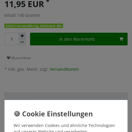
*
11,95 EUR
Inhalt
140
Gramm
Sofort versandfertig, Lieferzeit 48h
In den Warenkorb
Wunschliste
* inkl. ges. MwSt. zzgl.
Versandkosten
Beschreibung
Weitere Details
Wir verwenden Cookies und ähnliche Technologien
auf unserer Website und verarbeiten