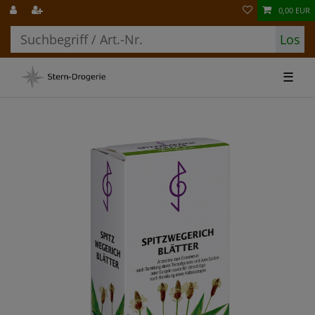
0,00 EUR
Los
☰