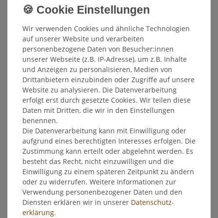
Weitere Details
Wir verwenden Cookies und ähnliche Technologien
EU-Verantwortlicher
auf unserer Website und verarbeiten
personenbezogene Daten von Besucher:innen
Hersteller
unserer Webseite (z.B. IP-Adresse), um z.B. Inhalte
und Anzeigen zu personalisieren, Medien von
Drittanbietern einzubinden oder Zugriffe auf unsere
Bombastus Spitzwegerichblätter 75g lose -
Website zu analysieren. Die Datenverarbeitung
erfolgt erst durch gesetzte Cookies. Wir teilen diese
Erkältungsmittel / Wundheilmittel
Daten mit Dritten, die wir in den Einstellungen
benennen.
Pflanzliches Mittel bei Katarrhen der Luftwege, entzündlichen
Die Datenverarbeitung kann mit Einwilligung oder
Veränderungen der Mund- und Rachenschleimhaut sowie
aufgrund eines berechtigten Interesses erfolgen. Die
entzündlichen Veränderungen der Haut.
Zustimmung kann erteilt oder abgelehnt werden. Es
besteht das Recht, nicht einzuwilligen und die
Zusammensetzung:
Einwilligung zu einem späteren Zeitpunkt zu ändern
100 g Arzneitee enthalten den Wirkstoff: 100 g
oder zu widerrufen. Weitere Informationen zur
Spitzwegerichblätter. Sonstige Bestandteile sind nicht
Verwendung personenbezogener Daten und den
enthalten.
Diensten erklären wir in unserer
Daten­schutz­
erklärung
.
Anwendung: