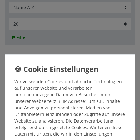
Filter
Relief Ellipse Serie „Winter-
Wir verwenden Cookies und ähnliche Technologien
Stimmung“ B 120 x T 50 x H 100
auf unserer Website und verarbeiten
10,35 € *
personenbezogene Daten von Besucher:innen
In den Warenkorb
unserer Webseite (z.B. IP-Adresse), um z.B. Inhalte
*
inkl. ges. MwSt.
zzgl.
Versandkosten
und Anzeigen zu personalisieren, Medien von
Drittanbietern einzubinden oder Zugriffe auf unsere
Website zu analysieren. Die Datenverarbeitung
Stumpen Serie „Winter-Eule“ Ø 70 x
erfolgt erst durch gesetzte Cookies. Wir teilen diese
H 150 einzeln verpackt
Daten mit Dritten, die wir in den Einstellungen
10,75 € *