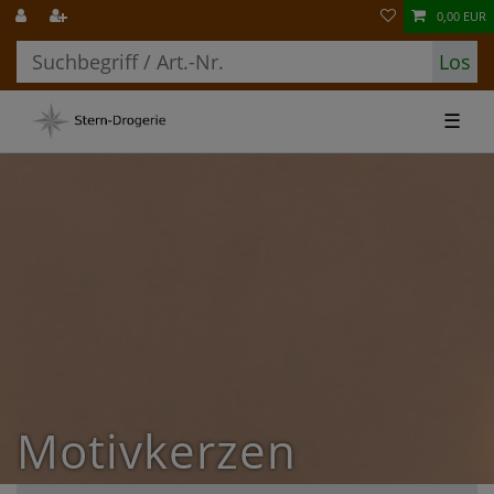
0,00 EUR
Los
☰
Motivkerzen