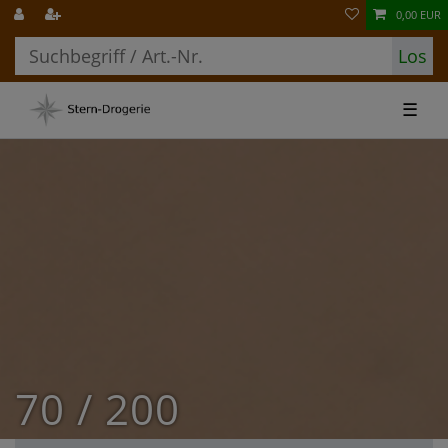
0,00 EUR
Los
☰
70 / 200