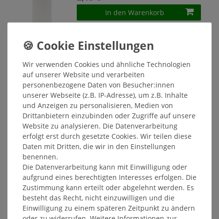
In den Warenkorb
*
inkl. ges. MwSt.
zzgl.
Versandkosten
Stumpenkerze 70 x 130 mm weiß, 1
Stück, deutsche Produktion
Wir verwenden Cookies und ähnliche Technologien
2,65 € *
auf unserer Website und verarbeiten
personenbezogene Daten von Besucher:innen
In den Warenkorb
unserer Webseite (z.B. IP-Adresse), um z.B. Inhalte
*
inkl. ges. MwSt.
zzgl.
Versandkosten
und Anzeigen zu personalisieren, Medien von
Drittanbietern einzubinden oder Zugriffe auf unsere
Website zu analysieren. Die Datenverarbeitung
Stumpenkerze 70 x 150 mm rot, 1
erfolgt erst durch gesetzte Cookies. Wir teilen diese
Stück, deutsche Produktion
Daten mit Dritten, die wir in den Einstellungen
3,15 € *
benennen.
In den Warenkorb
Die Datenverarbeitung kann mit Einwilligung oder
aufgrund eines berechtigten Interesses erfolgen. Die
*
inkl. ges. MwSt.
zzgl.
Versandkosten
Zustimmung kann erteilt oder abgelehnt werden. Es
besteht das Recht, nicht einzuwilligen und die
Einwilligung zu einem späteren Zeitpunkt zu ändern
Stumpenkerze 70 x 150 mm
rubinrot, 1 Stück, deutsche
oder zu widerrufen. Weitere Informationen zur