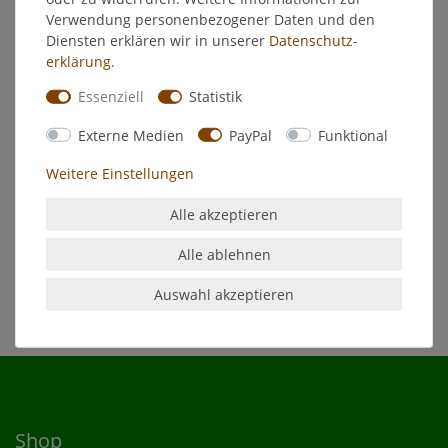
Produktion
Verwendung personenbezogener Daten und den
3,15 € *
Diensten erklären wir in unserer
Daten­schutz­
erklärung
.
In den Warenkorb
*
inkl. ges. MwSt.
zzgl.
Versandkosten
Essenziell
Statistik
Externe Medien
PayPal
Funktional
Stumpenkerze 70 x 200 mm rot, 1
Stück, deutsche Produktion
Weitere Einstellungen
4,05 € *
Alle akzeptieren
In den Warenkorb
*
inkl. ges. MwSt.
zzgl.
Versandkosten
Alle ablehnen
Auswahl akzeptieren
Shop