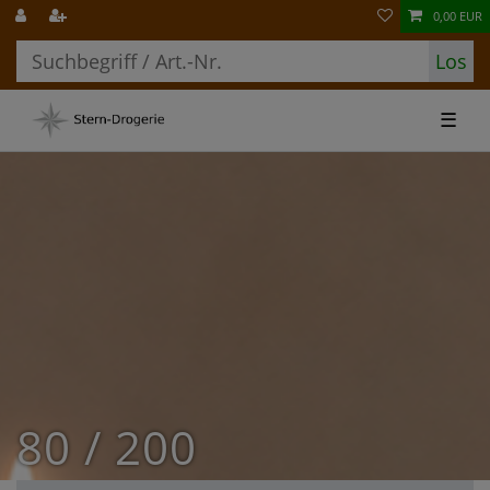
0,00 EUR
Los
☰
80 / 200