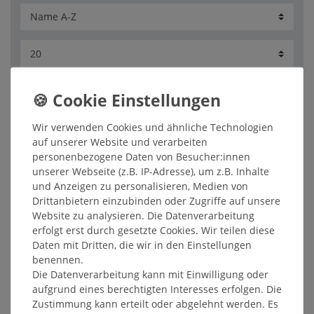
Filter
Wir verwenden Cookies und ähnliche Technologien
auf unserer Website und verarbeiten
personenbezogene Daten von Besucher:innen
unserer Webseite (z.B. IP-Adresse), um z.B. Inhalte
Stumpenkerze 80 x 200 mm rot, 1
Stück, deutsche Produktion
und Anzeigen zu personalisieren, Medien von
5,05 € *
Drittanbietern einzubinden oder Zugriffe auf unsere
Website zu analysieren. Die Datenverarbeitung
In den Warenkorb
erfolgt erst durch gesetzte Cookies. Wir teilen diese
*
inkl. ges. MwSt.
zzgl.
Versandkosten
Daten mit Dritten, die wir in den Einstellungen
benennen.
Die Datenverarbeitung kann mit Einwilligung oder
aufgrund eines berechtigten Interesses erfolgen. Die
Zustimmung kann erteilt oder abgelehnt werden. Es