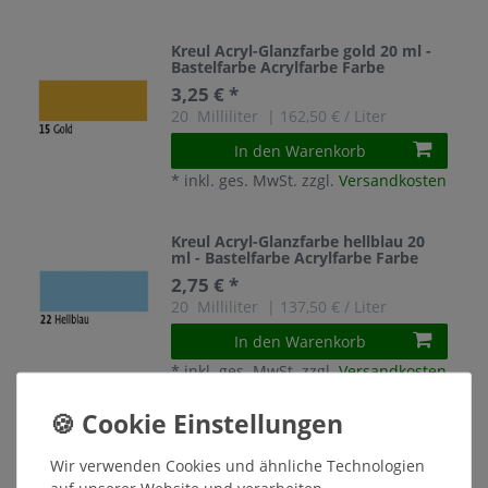
Kreul Acryl-Glanzfarbe gold 20 ml -
Bastelfarbe Acrylfarbe Farbe
3,25 € *
20
Milliliter
| 162,50 € / Liter
In den Warenkorb
*
inkl. ges. MwSt.
zzgl.
Versandkosten
Kreul Acryl-Glanzfarbe hellblau 20
ml - Bastelfarbe Acrylfarbe Farbe
2,75 € *
20
Milliliter
| 137,50 € / Liter
In den Warenkorb
*
inkl. ges. MwSt.
zzgl.
Versandkosten
Kreul Acryl-Glanzfarbe himmelblau
20 ml - Bastelfarbe Acrylfarbe Farbe
Wir verwenden Cookies und ähnliche Technologien
2,75 € *