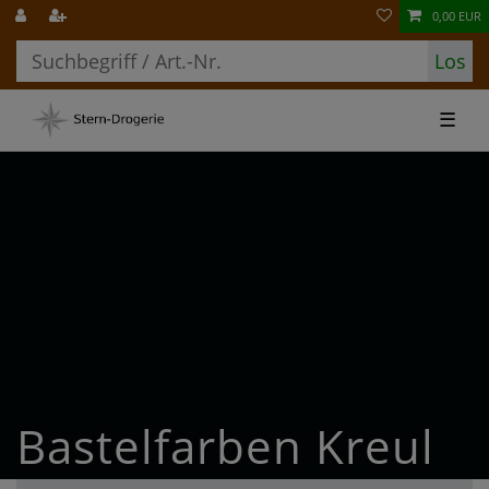
0,00 EUR
Los
☰
Bastelfarben Kreul