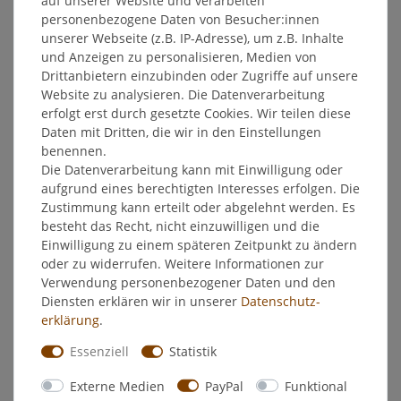
auf unserer Website und verarbeiten
20
Milliliter
| 137,50 € / Liter
personenbezogene Daten von Besucher:innen
In den Warenkorb
unserer Webseite (z.B. IP-Adresse), um z.B. Inhalte
und Anzeigen zu personalisieren, Medien von
*
inkl. ges. MwSt.
zzgl.
Versandkosten
Drittanbietern einzubinden oder Zugriffe auf unsere
Website zu analysieren. Die Datenverarbeitung
Kreul Acryl-Glanzfarbe magenta 20
erfolgt erst durch gesetzte Cookies. Wir teilen diese
ml - Bastelfarbe Acrylfarbe Farbe
Daten mit Dritten, die wir in den Einstellungen
2,75 € *
benennen.
20
Milliliter
| 137,50 € / Liter
Die Datenverarbeitung kann mit Einwilligung oder
aufgrund eines berechtigten Interesses erfolgen. Die
In den Warenkorb
Zustimmung kann erteilt oder abgelehnt werden. Es
*
inkl. ges. MwSt.
zzgl.
Versandkosten
besteht das Recht, nicht einzuwilligen und die
Einwilligung zu einem späteren Zeitpunkt zu ändern
oder zu widerrufen. Weitere Informationen zur
Kreul Acryl-Glanzfarbe orange 20 ml
- Bastelfarbe Acrylfarbe Farbe
Verwendung personenbezogener Daten und den
2,75 € *
Diensten erklären wir in unserer
Daten­schutz­
20
Milliliter
| 137,50 € / Liter
erklärung
.
In den Warenkorb
Essenziell
Statistik
*
inkl. ges. MwSt.
zzgl.
Versandkosten
Externe Medien
PayPal
Funktional