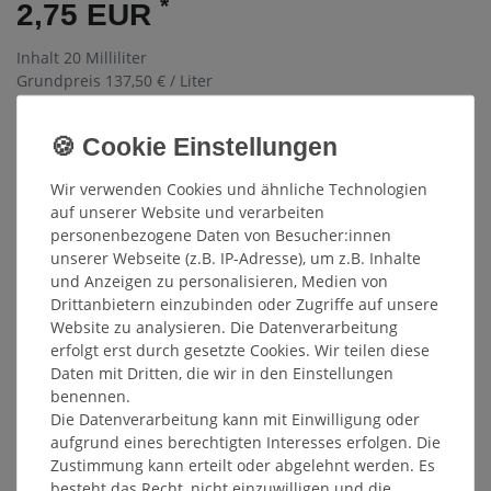
*
2,75 EUR
Inhalt
20
Milliliter
Grundpreis
137,50 € / Liter
Sofort versandfertig, Lieferzeit 48h
In den Warenkorb
Wir verwenden Cookies und ähnliche Technologien
auf unserer Website und verarbeiten
personenbezogene Daten von Besucher:innen
Wunschliste
unserer Webseite (z.B. IP-Adresse), um z.B. Inhalte
* inkl. ges. MwSt. zzgl.
Versandkosten
und Anzeigen zu personalisieren, Medien von
Drittanbietern einzubinden oder Zugriffe auf unsere
Website zu analysieren. Die Datenverarbeitung
erfolgt erst durch gesetzte Cookies. Wir teilen diese
Daten mit Dritten, die wir in den Einstellungen
benennen.
Beschreibung
Die Datenverarbeitung kann mit Einwilligung oder
aufgrund eines berechtigten Interesses erfolgen. Die
Weitere Details
Zustimmung kann erteilt oder abgelehnt werden. Es
besteht das Recht, nicht einzuwilligen und die