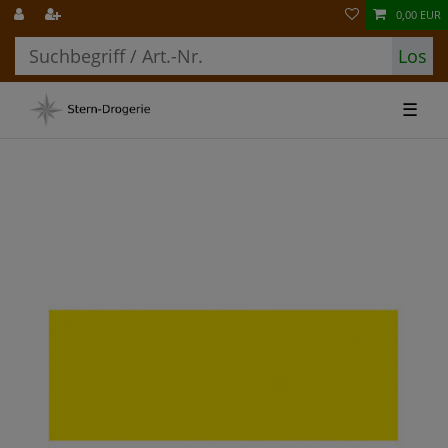
0,00 EUR
Los
☰