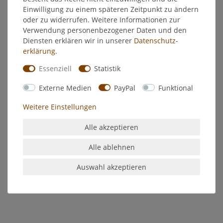
Einwilligung zu einem späteren Zeitpunkt zu ändern
EU-Verantwortlicher
oder zu widerrufen. Weitere Informationen zur
Verwendung personenbezogener Daten und den
Diensten erklären wir in unserer
Daten­schutz­
Hersteller
erklärung
.
Essenziell
Statistik
Acry Glanzfarbe gelb
C.Kreul Bastelfarbe
Externe Medien
PayPal
Funktional
Acryl-Glanzlack auf Wasserbasis, für Holz, Papier, Pappe,
Weitere Einstellungen
Styropor, Ton, Metall etc. Wetterfest und Speichelecht.
Wasserverdünnbar, deckend, lichtecht, schnelltrocknend.
Alle akzeptieren
Gut umrühren und vor Frost und Hitze schützen.
Alle ablehnen
Inhalt: 20ml
Auswahl akzeptieren
79202