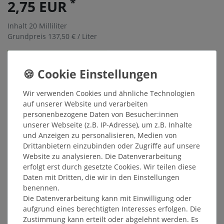
*
2,75 EUR
Inhalt
20
Milliliter
Grundpreis
137,50 € / Liter
Sofort versandfertig, Lieferzeit 48h
In den Warenkorb
Wir verwenden Cookies und ähnliche Technologien
auf unserer Website und verarbeiten
Wunschliste
personenbezogene Daten von Besucher:innen
unserer Webseite (z.B. IP-Adresse), um z.B. Inhalte
* inkl. ges. MwSt. zzgl.
Versandkosten
und Anzeigen zu personalisieren, Medien von
Drittanbietern einzubinden oder Zugriffe auf unsere
Website zu analysieren. Die Datenverarbeitung
erfolgt erst durch gesetzte Cookies. Wir teilen diese
Daten mit Dritten, die wir in den Einstellungen
Beschreibung
benennen.
Die Datenverarbeitung kann mit Einwilligung oder
aufgrund eines berechtigten Interesses erfolgen. Die
Weitere Details
Zustimmung kann erteilt oder abgelehnt werden. Es