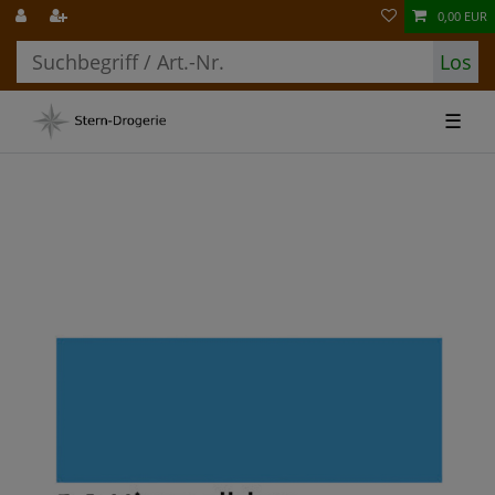
0,00 EUR
Los
☰