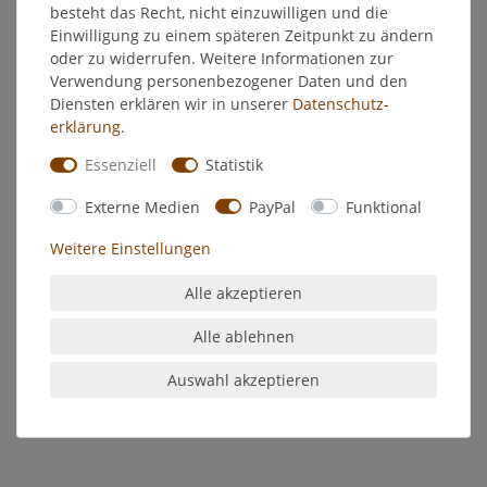
besteht das Recht, nicht einzuwilligen und die
Einwilligung zu einem späteren Zeitpunkt zu ändern
EU-Verantwortlicher
oder zu widerrufen. Weitere Informationen zur
Verwendung personenbezogener Daten und den
Hersteller
Diensten erklären wir in unserer
Daten­schutz­
erklärung
.
Essenziell
Statistik
Acryl Glanzfarbe himmelblau
C.Kreul Bastelfarbe
Externe Medien
PayPal
Funktional
Acryl-Glanzlack auf Wasserbasis, für Holz, Papier, Pappe,
Weitere Einstellungen
Styropor, Ton, Metall etc. Wetterfest und Speichelecht.
Wasserverdünnbar, deckend, lichtecht, schnelltrocknend.
Alle akzeptieren
Gut umrühren und vor Frost und Hitze schützen.
Alle ablehnen
Inhalt: 20ml
Auswahl akzeptieren
79214