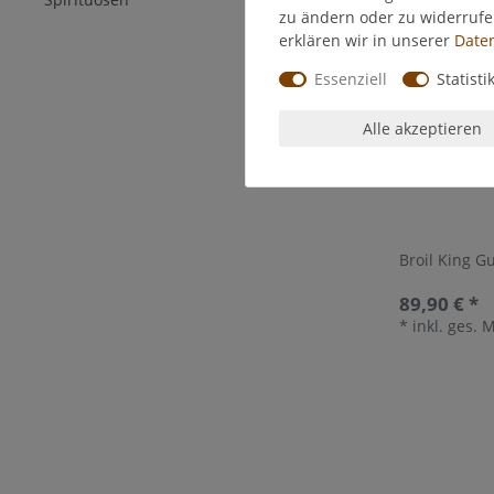
zu ändern oder zu widerruf
erklären wir in unserer
Daten
Essenziell
Statisti
Alle akzeptieren
Broil King G
89,90 € *
*
inkl. ges. 