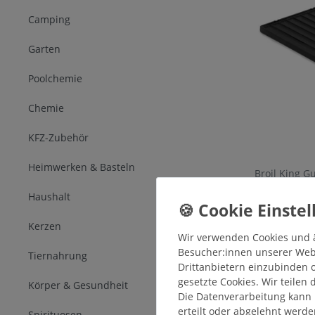
Camping
Garten
Poolchemie
Chemie
KFZ-Zubehör
Heimwerken & Basteln
Broil King G
Haushalt
84,90 € *
*
inkl. ges. 
Kerzen
Wir verwenden Cookies und 
Besucher:innen unserer Webse
Tiernahrung
Drittanbietern einzubinden o
gesetzte Cookies. Wir teilen 
Körper & Gesundheit
Die Datenverarbeitung kann 
erteilt oder abgelehnt werde
Spirituosen