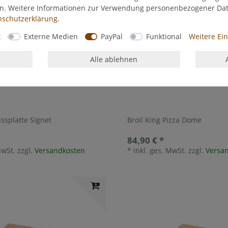
en. Weitere Informationen zur Verwendung personenbezogener Da
­schutz­erklärung
.
k
Externe Medien
PayPal
Funktional
Weitere Ei
Alle ablehnen
ussplatte Signet
Broil King Pizza Dome
84,90 € *
MwSt.
zzgl.
Versandkosten
*
inkl. ges. MwSt.
zzgl.
Versa