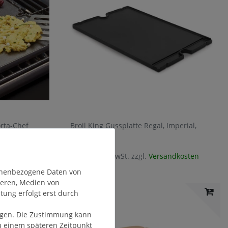
orta-Chef
Broil King Gussplatte Regal, Imperial,
Regal Pellet
94,90 € *
ndkosten
*
inkl. ges. MwSt.
zzgl.
Versandkosten
onenbezogene Daten von
ieren, Medien von
tung erfolgt erst durch
olgen. Die Zustimmung kann
zu einem späteren Zeitpunkt