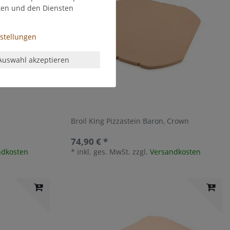
ten und den Diensten
nstellungen
Auswahl akzeptieren
Broil King Pizzastein Baron, Crown
74,90 € *
ndkosten
*
inkl. ges. MwSt.
zzgl.
Versandkosten