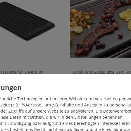
ussplatte für Sovereign
Broil King Gussplatte Gem, P
66,90 € *
MwSt.
zzgl.
Versandkosten
*
inkl. ges. MwSt.
zzgl.
Versa
ähnliche Technologien auf unserer Website und verarbeiten pers
ite (z.B. IP-Adresse), um z.B. Inhalte und Anzeigen zu personalis
der Zugriffe auf unsere Website zu analysieren. Die Datenverarbei
diese Daten mit Dritten, die wir in den Einstellungen benennen.
mit Einwilligung oder aufgrund eines berechtigten Interesses erf
n. Es besteht das Recht, nicht einzuwilligen und die Einwilligung 