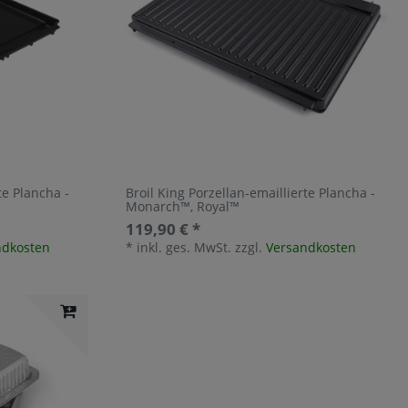
te Plancha -
Broil King Porzellan-emaillierte Plancha -
Monarch™, Royal™
119,90 € *
ndkosten
*
inkl. ges. MwSt.
zzgl.
Versandkosten