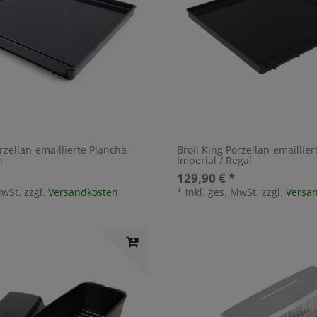
rzellan-emaillierte Plancha -
Broil King Porzellan-emaillier
n
Imperial / Regal
129,90 € *
MwSt.
zzgl.
Versandkosten
*
inkl. ges. MwSt.
zzgl.
Versa