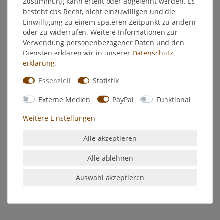
Zustimmung kann erteilt oder abgelehnt werden. Es
EU-Verantwortlicher
besteht das Recht, nicht einzuwilligen und die
Einwilligung zu einem späteren Zeitpunkt zu ändern
Hersteller
oder zu widerrufen. Weitere Informationen zur
Verwendung personenbezogener Daten und den
Diensten erklären wir in unserer
Daten­schutz­
Broil King Pizzastein rechteckig
erklärung
.
Essenziell
Statistik
Der passgenaue rechteckige Pizzastein nimmt den Platz von 2
Baron™ Grillrosten ein und bietet so eine große Backfläche
Externe Medien
PayPal
Funktional
direkt auf Ihrem Grill.
Weitere Einstellungen
Dieser doppelseitig verwendbare Stein speichert die Hitze,
und bietet Ihnen die Möglichkeit Pizzen auf dem Grill zu
Alle akzeptieren
backen.
passend für folgende Modelle: Baron™-Serie, Crown™-
Alle ablehnen
Serie, Crown™ Pellet-Serie
der Pizzastein ersetzt 2 Grillroste der genannten
Auswahl akzeptieren
Modelle