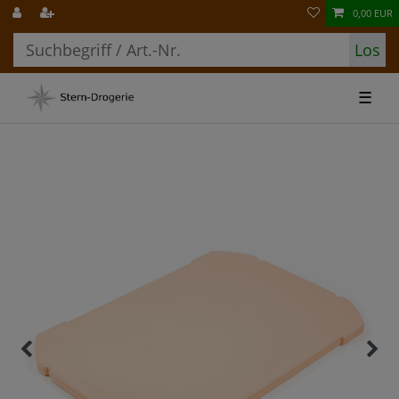
0,00 EUR
Los
☰