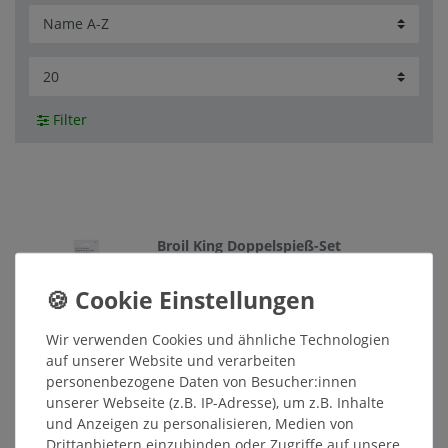
Filter
Broil King Doppelspieß-Set
14,90 € *
In den Warenkorb
Wir verwenden Cookies und ähnliche Technologien
*
inkl. ges. MwSt.
zzgl.
Versandkosten
auf unserer Website und verarbeiten
personenbezogene Daten von Besucher:innen
unserer Webseite (z.B. IP-Adresse), um z.B. Inhalte
Broil King Multi Gestell
und Anzeigen zu personalisieren, Medien von
39,90 € *
Drittanbietern einzubinden oder Zugriffe auf unsere