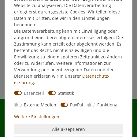
Website zu analysieren. Die Datenverarbeitung
In den Warenkorb
erfolgt erst durch gesetzte Cookies. Wir teilen diese
*
inkl. ges. MwSt.
zzgl.
Versandkosten
Daten mit Dritten, die wir in den Einstellungen
benennen.
Die Datenverarbeitung kann mit Einwilligung oder
Broil King Stack-A-Rack
aufgrund eines berechtigten Interesses erfolgen. Die
Zustimmung kann erteilt oder abgelehnt werden. Es
34,90 € *
besteht das Recht, nicht einzuwilligen und die
In den Warenkorb
Einwilligung zu einem späteren Zeitpunkt zu ändern
oder zu widerrufen. Weitere Informationen zur
*
inkl. ges. MwSt.
zzgl.
Versandkosten
Verwendung personenbezogener Daten und den
Diensten erklären wir in unserer
Daten­schutz­
erklärung
.
Essenziell
Statistik
Externe Medien
PayPal
Funktional
Weitere Einstellungen
Shop
Alle akzeptieren