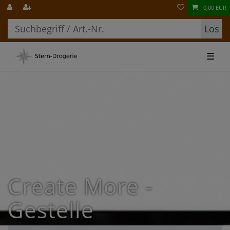
0,00 EUR
Los
☰
Create More -
Gestelle