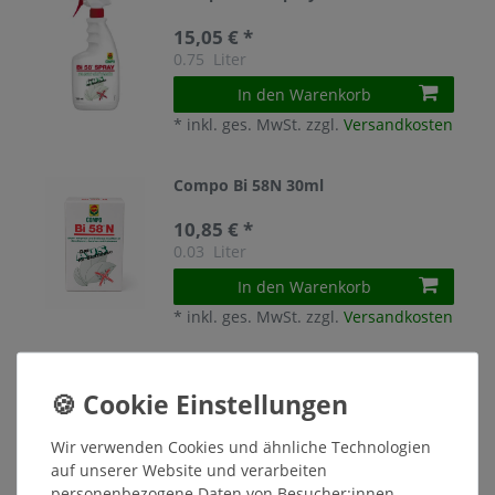
15,05 € *
0.75
Liter
In den Warenkorb
*
inkl. ges. MwSt.
zzgl.
Versandkosten
Compo Bi 58N 30ml
10,85 € *
0.03
Liter
In den Warenkorb
*
inkl. ges. MwSt.
zzgl.
Versandkosten
Dr. Stähler - Buchsbaumzünsler Falle
- 4er Nachfüllpack
10,65 € *
4
Stück
| 2,66 € / Stück
Wir verwenden Cookies und ähnliche Technologien
auf unserer Website und verarbeiten
In den Warenkorb
personenbezogene Daten von Besucher:innen