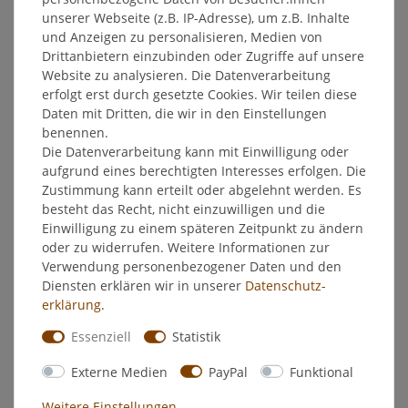
*
inkl. ges. MwSt.
zzgl.
Versandkosten
unserer Webseite (z.B. IP-Adresse), um z.B. Inhalte
und Anzeigen zu personalisieren, Medien von
Drittanbietern einzubinden oder Zugriffe auf unsere
Naturen Leimringe 2,5 m - Baum
Website zu analysieren. Die Datenverarbeitung
Ameisen Blutläusen Ameisen
Frostspannern
erfolgt erst durch gesetzte Cookies. Wir teilen diese
7,55 € *
Daten mit Dritten, die wir in den Einstellungen
benennen.
In den Warenkorb
Die Datenverarbeitung kann mit Einwilligung oder
*
inkl. ges. MwSt.
zzgl.
Versandkosten
aufgrund eines berechtigten Interesses erfolgen. Die
Zustimmung kann erteilt oder abgelehnt werden. Es
besteht das Recht, nicht einzuwilligen und die
Naturen Leimringe 5 m - Baum
Ameisen Blutläusen Obstbäume
Einwilligung zu einem späteren Zeitpunkt zu ändern
Zierbäume
oder zu widerrufen. Weitere Informationen zur
12,05 € *
Verwendung personenbezogener Daten und den
Diensten erklären wir in unserer
Daten­schutz­
In den Warenkorb
erklärung
.
*
inkl. ges. MwSt.
zzgl.
Versandkosten
Essenziell
Statistik
Externe Medien
PayPal
Funktional
Weitere Einstellungen