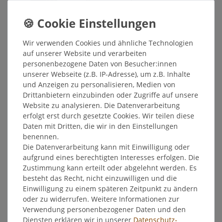
129,90 € *
In den Warenkorb
*
inkl. ges. MwSt.
zzgl.
Versandkosten
Wir verwenden Cookies und ähnliche Technologien
auf unserer Website und verarbeiten
personenbezogene Daten von Besucher:innen
Broil King Premium Schutzhülle
unserer Webseite (z.B. IP-Adresse), um z.B. Inhalte
Regal 500er, Imperial 500er
und Anzeigen zu personalisieren, Medien von
139,90 € *
Drittanbietern einzubinden oder Zugriffe auf unsere
In den Warenkorb
Website zu analysieren. Die Datenverarbeitung
erfolgt erst durch gesetzte Cookies. Wir teilen diese
*
inkl. ges. MwSt.
zzgl.
Versandkosten
Daten mit Dritten, die wir in den Einstellungen
benennen.
Broil King Premium Schutzhülle
Die Datenverarbeitung kann mit Einwilligung oder
Regal 600er, Imperial 600er
aufgrund eines berechtigten Interesses erfolgen. Die
149,90 € *
Zustimmung kann erteilt oder abgelehnt werden. Es
besteht das Recht, nicht einzuwilligen und die
In den Warenkorb
Einwilligung zu einem späteren Zeitpunkt zu ändern
*
inkl. ges. MwSt.
zzgl.
Versandkosten
oder zu widerrufen. Weitere Informationen zur
Verwendung personenbezogener Daten und den
Diensten erklären wir in unserer
Daten­schutz­