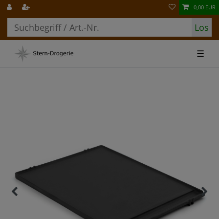
0,00 EUR
Los
☰