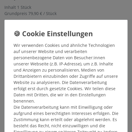
Inhalt
1
Stück
Grundpreis
79,90 € / Stück
Sofort versandfertig, Lieferzeit 48h
In den Warenkorb
Wir verwenden Cookies und ähnliche Technologien
auf unserer Website und verarbeiten
Wunschliste
personenbezogene Daten von Besucher:innen
unserer Webseite (z.B. IP-Adresse), um z.B. Inhalte
* inkl. ges. MwSt. zzgl.
Versandkosten
und Anzeigen zu personalisieren, Medien von
Drittanbietern einzubinden oder Zugriffe auf unsere
Website zu analysieren. Die Datenverarbeitung
erfolgt erst durch gesetzte Cookies. Wir teilen diese
Daten mit Dritten, die wir in den Einstellungen
Beschreibung
benennen.
Die Datenverarbeitung kann mit Einwilligung oder
aufgrund eines berechtigten Interesses erfolgen. Die
Weitere Details
Zustimmung kann erteilt oder abgelehnt werden. Es
besteht das Recht, nicht einzuwilligen und die
Einwilligung zu einem späteren Zeitpunkt zu ändern