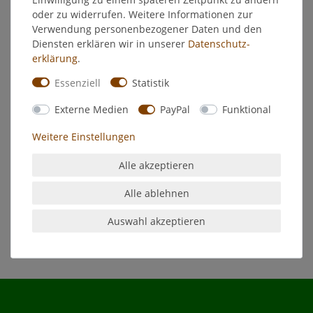
EU-Verantwortlicher
oder zu widerrufen. Weitere Informationen zur
Verwendung personenbezogener Daten und den
Diensten erklären wir in unserer
Daten­schutz­
Hersteller
erklärung
.
Essenziell
Statistik
Gussplatte für Royal | Monarch
Externe Medien
PayPal
Funktional
aus porzellanemailliertem Gusseisen
zweiseitig verwendbar
Weitere Einstellungen
mit einer glatten und einer geriffelten Seite
ideal für Fleisch, Fisch und Gemüse
Alle akzeptieren
passt für: Royal™ | Monarch™
Alle ablehnen
Auswahl akzeptieren