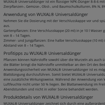
WUXAL® Universaldünger ist ein flüssiger NPK-Dünger 8-8-6 mit
Zierpflanzen-, Gemüse-, Obst-, und Baumschulkulturen, 8% N, 
Anwendung von WUXAL® Universaldünger
Nehmen Sie die Dosierung mit der Verschlusskappe vor und sp
aus.
Gartenpflanzen: Eine Verschlusskappe (20 ml) in je 10 l Wasser 
von 8 – 14 Tagen.
Zimmer- und Jungpflanzen: Eine halbe Verschlusskappe (10 ml) i
Abstand von 8 – 14 Tagen.
Profitipps zu WUXAL® Universaldünger
Pflanzen können Nährstoffe sowohl über die Wurzeln als auch 
die Blätter bringt die Nährstoffe unmittelbar an den Ort des B
Anwendungssicherheit von WUXAL® Universaldünger ist es mögl
Blattdüngung durchzuführen. Somit bietet WUXAL® Universal
eine zusätzliche Wirkungsweise. Während der Anwendung von WU
Luftfeuchte nicht unter 50 % liegen. Bei Blattanwendung im Frei
Abendstunden und nicht in voller Sonne behandelt werden.
Produktdetails von WUXAL® Universaldünger
WUXAL® Universaldünger zeichnet sich durch eine außerordentli