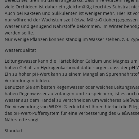
befeuchtet. Sie sind daran angepasst, dass ihre Wurzeln regel
viele Orchideen ist daher ein gleichmäßig feuchtes Substrat nic
Auch bei Kakteen und Sukkulenten ist weniger mehr. Hier ist vor
nur während der Wachstumszeit (etwa März-Oktober) gegossen wer
Wasser und genügend Nährstoffe bekommen. Im Winter benötige
werden sollte.
Nur wenige Pflanzen können ständig im Wasser stehen, z.B. Zyp
Wasserqualität
Leitungswasser kann die Härtebildner Calcium und Magnesium 
hohen Gehalt an Hydrogenkarbonat dafür sorgen, dass der pH-We
Ein zu hoher pH-Wert kann zu einem Mangel an Spurennährstoff
Verbindungen bilden.
Benutzen Sie am besten Regenwasser oder weiches Leitungswass
haben Regenwasser aufzufangen und zu speichern, ist es auch m
Wasser aus dem Handel zu verschneiden um weicheres Gießwass
Die Verwendung von WUXAL® erleichtert Ihnen hierbei die Pfleg
das pH-Wert-Puffersystem für eine Verbesserung des Gießwasse
Nährstoffe sorgt.
Standort