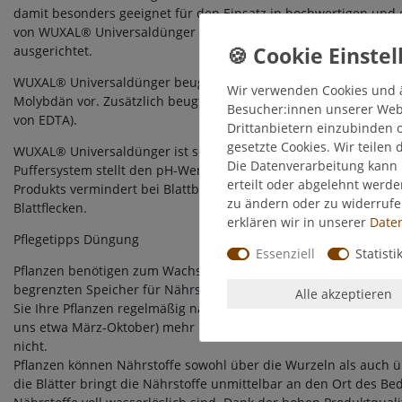
damit besonders geeignet für den Einsatz in hochwertigen und 
von WUXAL® Universaldünger sind auf den anspruchsvollen Ein
ausgerichtet.
WUXAL® Universaldünger beugt Mangelerscheinungen durch den
Wir verwenden Cookies und 
Molybdän vor. Zusätzlich beugt der Eisenanteil Blattvergilbungen
Besucher:innen unserer Webse
von EDTA).
Drittanbietern einzubinden o
gesetzte Cookies. Wir teilen 
WUXAL® Universaldünger ist sowohl über den Boden, als auch üb
Die Datenverarbeitung kann 
Puffersystem stellt den pH-Wert der Lösung in einem Bereich von
erteilt oder abgelehnt werde
Produkts vermindert bei Blattbehandlung, auch wenn hartes Was
zu ändern oder zu widerruf
Blattflecken.
erklären wir in unserer
Daten
Pflegetipps Düngung
Essenziell
Statisti
Pflanzen benötigen zum Wachstum Nährstoffe. Da ein kleiner G
begrenzten Speicher für Nährstoffe hat, sind diese meist schne
Alle akzeptieren
Sie Ihre Pflanzen regelmäßig nachdüngen. Natürlich benötigen
uns etwa März-Oktober) mehr Nährstoffe als in Ruhezeiten. Dün
nicht.
Pflanzen können Nährstoffe sowohl über die Wurzeln als auch 
die Blätter bringt die Nährstoffe unmittelbar an den Ort des Bed