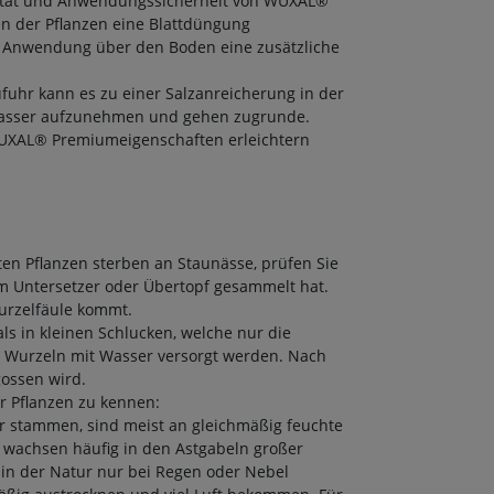
alität und Anwendungssicherheit von WUXAL®
n der Pflanzen eine Blattdüngung
 Anwendung über den Boden eine zusätzliche
hr kann es zu einer Salzanreicherung in der
 Wasser aufzunehmen und gehen zugrunde.
WUXAL® Premiumeigenschaften erleichtern
en Pflanzen sterben an Staunässe, prüfen Sie
m Untersetzer oder Übertopf gesammelt hat.
urzelfäule kommt.
ls in kleinen Schlucken, welche nur die
lle Wurzeln mit Wasser versorgt werden. Nach
gossen wird.
r Pflanzen zu kennen:
r stammen, sind meist an gleichmäßig feuchte
wachsen häufig in den Astgabeln großer
in der Natur nur bei Regen oder Nebel