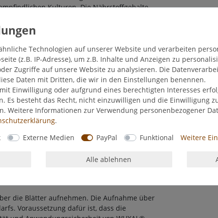
empfindlichen Kulturen. Die Nährstoffgehalte
satz im professionellen Gartenbau
 Gehalt an Kupfer, Bor, Mangan, Zink und
ähnliche Technologien auf unserer Website und verarbeiten pers
 vor (0,02 % Fe wasserlösliches Eisen als Chelat
ite (z.B. IP-Adresse), um z.B. Inhalte und Anzeigen zu personalis
der Zugriffe auf unsere Website zu analysieren. Die Datenverarbei
diese Daten mit Dritten, die wir in den Einstellungen benennen.
er das Blatt anwendbar. Ein intelligentes
mit Einwilligung oder aufgrund eines berechtigten Interesses erf
 6 – 6,5 ein. Die Überchelatisierung des
n. Es besteht das Recht, nicht einzuwilligen und die Einwilligung 
ser eingesetzt wird, die Entstehung von
en. Weitere Informationen zur Verwendung personenbezogener Da
­schutz­erklärung
.
k
Externe Medien
PayPal
Funktional
Weitere Ei
arten oder ein Blumentopf nur einen
ll aufgebraucht. Für optimales Wachstum sollten
Alle ablehnen
 Pflanzen während der Wachstumsperiode (bei
gen Sie deshalb im Winter weniger oder gar
über die Blätter aufnehmen. Die Aufnahme über
arfs. Voraussetzung dafür ist, dass die