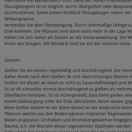
Nährstoffe voll wasserlöslich sind. Dank der hohen Produktqu
Flüssigdüngern ist es möglich, durch Übergießen oder Besprühe
durchzuführen. Somit bieten WUXAL® Flüssigdünger neben der
Wirkungsweise.
Vermeiden Sie aber Überdüngung. Durch übermäßige Düngerzufu
Erde kommen. Die Pflanzen sind dann nicht mehr in der Lage
Halten sie sich daher am besten an die Dosieranweisung. Die 
Ihnen das Düngen. Mit WUXAL® sind Sie auf der sicheren Seite.
Giessen
Gießen Sie am besten regelmäßig und durchdringend. Die meist
daher direkt nach dem Gießen ob sich überschüssiges Wasser i
Gießen Sie dieses ab damit es nicht zu Sauerstoffmangel und W
Es ist oft sinnvoller einmal durchdringend zu gießen als mehrma
Oberfläche benetzen. So ist sichergestellt, dass beim gießen a
einem Gießvorgang sollte die Erde abtrocknen, bevor wieder ge
Beim Gießen kommt es vor allem darauf an die Ansprüche seine
Pflanzen welche aus den Bodenregionen tropischer Regenwälde
Böden angepasst. Orchideen und Bromeliengewächse hingegen 
Bäume, d.h. die Wurzeln dieser sogenannten Epiphyten werden 