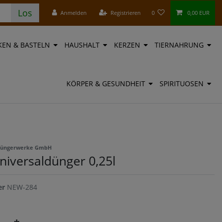
Los
Anmelden
Registrieren
0
0,00 EUR
EN & BASTELN
HAUSHALT
KERZEN
TIERNAHRUNG
KÖRPER & GESUNDHEIT
SPIRITUOSEN
Düngerwerke GmbH
niversaldünger 0,25l
er
NEW-284