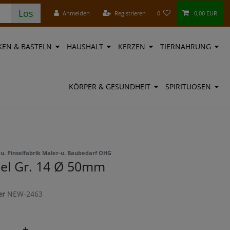
Los
Anmelden
Registrieren
0
0,00 EUR
EN & BASTELN
HAUSHALT
KERZEN
TIERNAHRUNG
KÖRPER & GESUNDHEIT
SPIRITUOSEN
u. Pinselfabrik Maler-u. Baubedarf OHG
sel Gr. 14 Ø 50mm
er
NEW-2463