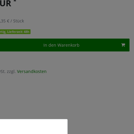
*
EUR
,35 € / Stück
tig, Lieferzeit 48h
In den Warenkorb
St. zzgl.
Versandkosten