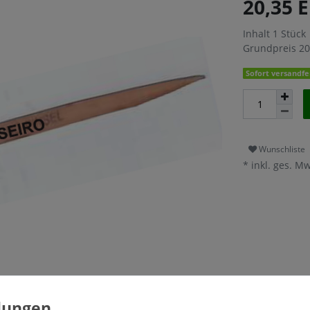
20,35 
Inhalt
1
Stück
Grundpreis
20
Sofort versandfer
Wunschliste
* inkl. ges. Mw