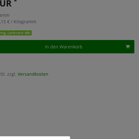
*
EUR
ramm
,15 € / Kilogramm
tig, Lieferzeit 48h
In den Warenkorb
St. zzgl.
Versandkosten