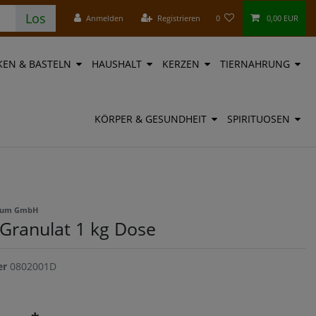
Los
Anmelden
Registrieren
0
0,00 EUR
EN & BASTELN
HAUSHALT
KERZEN
TIERNAHRUNG
KÖRPER & GESUNDHEIT
SPIRITUOSEN
rkum GmbH
 Granulat 1 kg Dose
er
0802001D