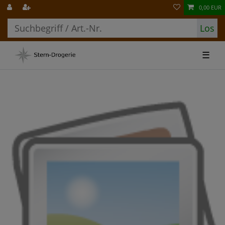
0,00 EUR
Los
☰