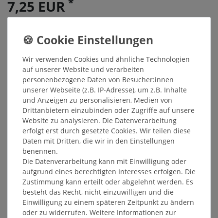
*
7,25 EUR
Inhalt
750
Milliliter
Grundpreis
9,67 € / Liter
Sofort versandfertig, Lieferzeit 48h
Wir verwenden Cookies und ähnliche Technologien
auf unserer Website und verarbeiten
In den Warenkorb
personenbezogene Daten von Besucher:innen
unserer Webseite (z.B. IP-Adresse), um z.B. Inhalte
und Anzeigen zu personalisieren, Medien von
Wunschliste
Drittanbietern einzubinden oder Zugriffe auf unsere
Website zu analysieren. Die Datenverarbeitung
* inkl. ges. MwSt. zzgl.
Versandkosten
erfolgt erst durch gesetzte Cookies. Wir teilen diese
Daten mit Dritten, die wir in den Einstellungen
benennen.
Die Datenverarbeitung kann mit Einwilligung oder
aufgrund eines berechtigten Interesses erfolgen. Die
Weitere Details
Zustimmung kann erteilt oder abgelehnt werden. Es
besteht das Recht, nicht einzuwilligen und die
Einwilligung zu einem späteren Zeitpunkt zu ändern
Hersteller
oder zu widerrufen. Weitere Informationen zur