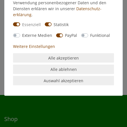
Verwendung personenbezogener Daten und den
Diensten erklären wir in unserer
Daten­schutz­
Art.-ID
742
erklärung
.
Zustand
Neu
Essenziell
Statistik
Altersfreigabe
Ohne Altersbeschränkung
Externe Medien
PayPal
Funktional
Hersteller
Meffert AG Farbwerke
Herstellungsland
Deutschland
Weitere Einstellungen
Inhalt
750 Milliliter
Alle akzeptieren
Zolltarifnummer
Alle ablehnen
Auswahl akzeptieren
Shop