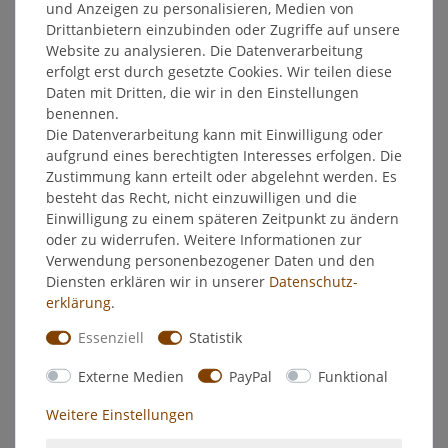
ungünstige pH-Werte im Boden) verwenden Sie unseren
und Anzeigen zu personalisieren, Medien von
Wuxal Eisendünger.
Drittanbietern einzubinden oder Zugriffe auf unsere
Website zu analysieren. Die Datenverarbeitung
Produktdetails von MANNA®
erfolgt erst durch gesetzte Cookies. Wir teilen diese
Rhododendrondünger
Daten mit Dritten, die wir in den Einstellungen
MANNA® Rhododendrondünger ist ein Volldünger für
benennen.
Rhododendron. Durch seinen Anteil an humusbildenden
Die Datenverarbeitung kann mit Einwilligung oder
Bestandteilen (49 % organischer Herkunft) wirkt er
aufgrund eines berechtigten Interesses erfolgen. Die
bodenverbessernd und regt das Bodenleben an und schafft
Zustimmung kann erteilt oder abgelehnt werden. Es
dadurch eine lockere, leistungsfähige Bodenstruktur. Durch
besteht das Recht, nicht einzuwilligen und die
die Kombination verschiedener Stickstoffformen wirkt
Einwilligung zu einem späteren Zeitpunkt zu ändern
MANNA® Rhododendrondünger zum Teil sofort, aber
oder zu widerrufen. Weitere Informationen zur
überwiegend lang anhaltend. Damit ist eine Versorgung der
Verwendung personenbezogener Daten und den
Rhododendronpflanzen über einen langen Zeitraum
Diensten erklären wir in unserer
Daten­schutz­
gewährleistet. Die Bestandteile werden in Abhängigkeit von
erklärung
.
Temperatur, Feuchtigkeit und Aktivität des Bodenlebens,
entsprechend dem Bedarf der Pflanzen freigesetzt. Der
Essenziell
Statistik
überwiegende Teil des Stickstoffs liegt als Ammonium- und
Carbamidstickstoff vor und bewirkt bei regelmäßiger
Externe Medien
PayPal
Funktional
Anwendung eine physiologische Versauerung des Bodens im
Weitere Einstellungen
direkten Umkreis der Wurzeln und kann damit die
Wachstumsbedingungen für Rhododendren und andere