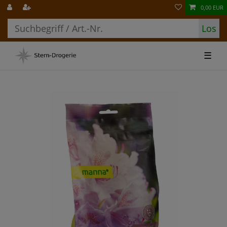
0,00 EUR
Los
☰