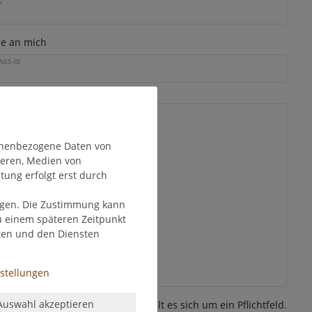
*
ie an mich
AGS-ID
onenbezogene Daten von
ieren, Medien von
tung erfolgt erst durch
olgen. Die Zustimmung kann
zu einem späteren Zeitpunkt
ten und den Diensten
nstellungen
Auswahl akzeptieren
* Hierbei handelt es sich um ein Pflichtfeld.