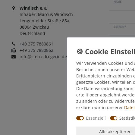
NAME
Windisch e.K.
Inhaber: Marcus Windisch
Lengenfelder Straße 85a
08064 Zwickau
BETREFF*
Deutschland
+49 375 7880861
NACHRICHT*
+49 375 7880862
info@stern-drogerie.de
Wir verwenden Cookies und 
Besucher:innen unserer Webse
Drittanbietern einzubinden o
gesetzte Cookies. Wir teilen 
Die Datenverarbeitung kann 
erteilt oder abgelehnt werde
zu ändern oder zu widerruf
erklären wir in unserer
Daten
Essenziell
Statisti
Alle akzeptieren
Hiermit be