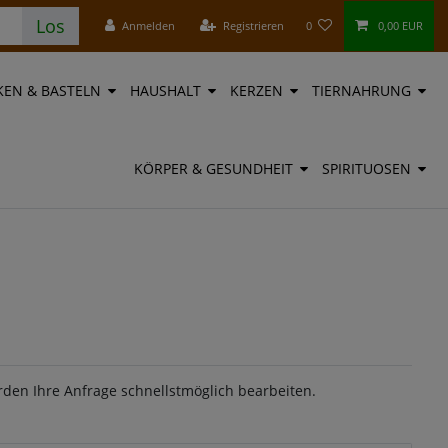
Los
Anmelden
Registrieren
0
0,00 EUR
EN & BASTELN
HAUSHALT
KERZEN
TIERNAHRUNG
KÖRPER & GESUNDHEIT
SPIRITUOSEN
rden Ihre Anfrage schnellstmöglich bearbeiten.