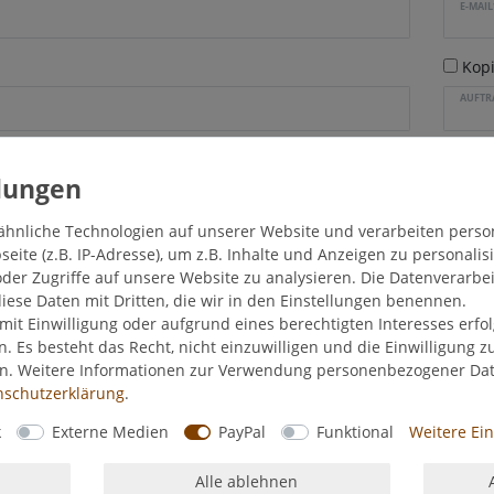
E-MAIL
Kop
AUFTR
ähnliche Technologien auf unserer Website und verarbeiten pers
ite (z.B. IP-Adresse), um z.B. Inhalte und Anzeigen zu personalis
der Zugriffe auf unsere Website zu analysieren. Die Datenverarbei
diese Daten mit Dritten, die wir in den Einstellungen benennen.
mit Einwilligung oder aufgrund eines berechtigten Interesses erf
n. Es besteht das Recht, nicht einzuwilligen und die Einwilligung 
en. Weitere Informationen zur Verwendung personenbezogener Da
­schutz­erklärung
.
k
Externe Medien
PayPal
Funktional
Weitere Ei
Alle ablehnen
stätige ich, dass ich die
Daten­schutz­erklärung
gelesen