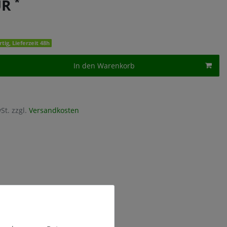
*
UR
tig, Lieferzeit 48h
In den Warenkorb
St. zzgl.
Versandkosten