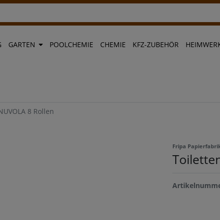
G
GARTEN
POOLCHEMIE
CHEMIE
KFZ-ZUBEHÖR
HEIMWERK
 NUVOLA 8 Rollen
Fripa Papierfabri
Toilette
Artikelnumm