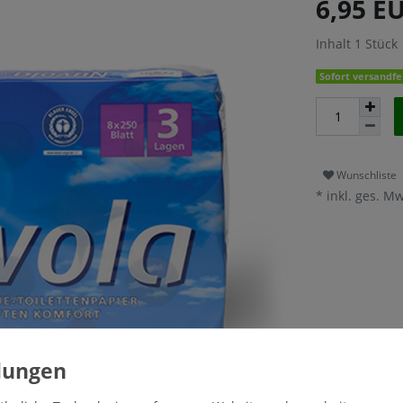
6,95 E
Inhalt
1
Stück
Sofort versandfer
Wunschliste
* inkl. ges. Mw