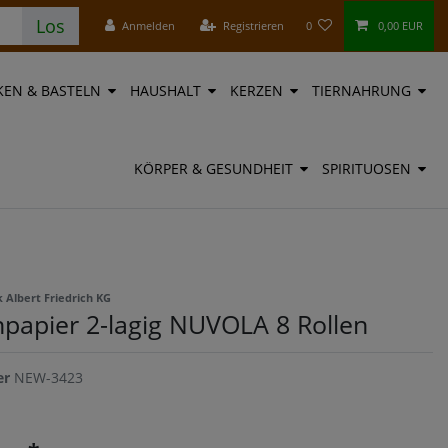
Los
Anmelden
Registrieren
0
0,00 EUR
EN & BASTELN
HAUSHALT
KERZEN
TIERNAHRUNG
KÖRPER & GESUNDHEIT
SPIRITUOSEN
k Albert Friedrich KG
npapier 2-lagig NUVOLA 8 Rollen
er
NEW-3423