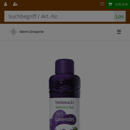
0,00 EUR
Los
☰