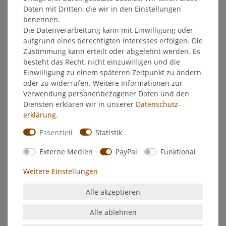
Daten mit Dritten, die wir in den Einstellungen
EU-Verantwortlicher
benennen.
Die Datenverarbeitung kann mit Einwilligung oder
aufgrund eines berechtigten Interesses erfolgen. Die
Hersteller
Zustimmung kann erteilt oder abgelehnt werden. Es
besteht das Recht, nicht einzuwilligen und die
Einwilligung zu einem späteren Zeitpunkt zu ändern
Herbacin Wellness Bad - Lavendel - Bad Schaumbad
oder zu widerrufen. Weitere Informationen zur
Verwendung personenbezogener Daten und den
- Für Körper, Geist und Seele -
Diensten erklären wir in unserer
Daten­schutz­
- erholsam, wohltuend -
erklärung
.
Wellness Bad Lavendel enthält keine überflüssigen Salze und
Essenziell
Statistik
Verdickungsmittel. Dadurch bleibt es dünnflüssig und lässt
sich schnell und angenehm dosieren. Die Menge von 2 vis 3
Externe Medien
PayPal
Funktional
Verschlusskappen für ein Vollbad kann nach individuellen
Badegewohnheiten erhöht werden, ohne die Verträglichkeit
Weitere Einstellungen
zu beeinträchtigen. Auch als kühles Bad an heißen Tagen,
eine erfrischende Wohltat.
Alle akzeptieren
Düfte können die Stimmung eines Menschen positiv
Alle ablehnen
beeinflussen. Das Herbacin Wellness Bad mit wertvollen