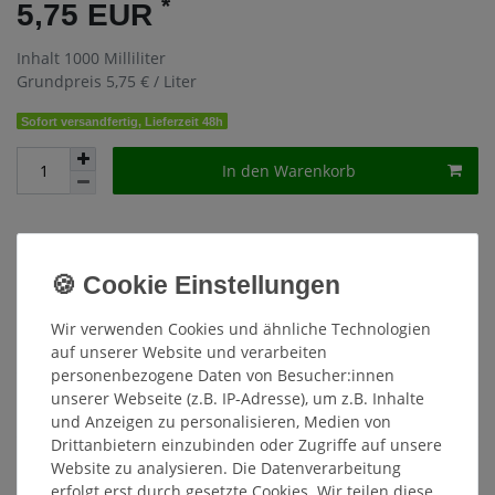
*
5,75 EUR
Inhalt
1000
Milliliter
Grundpreis
5,75 € / Liter
Sofort versandfertig, Lieferzeit 48h
In den Warenkorb
Wunschliste
* inkl. ges. MwSt. zzgl.
Versandkosten
Wir verwenden Cookies und ähnliche Technologien
auf unserer Website und verarbeiten
personenbezogene Daten von Besucher:innen
unserer Webseite (z.B. IP-Adresse), um z.B. Inhalte
Beschreibung
und Anzeigen zu personalisieren, Medien von
Drittanbietern einzubinden oder Zugriffe auf unsere
Website zu analysieren. Die Datenverarbeitung
Weitere Details
erfolgt erst durch gesetzte Cookies. Wir teilen diese