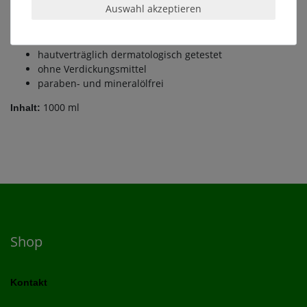
Lavendelduftölen entspannt und beruhigt auf natürliche
Auswahl akzeptieren
Weise, steigert das Wohlbefinden und trägt zur
Harmonisierung von Körper und Seele bei.
hautverträglich dermatologisch getestet
ohne Verdickungsmittel
paraben- und mineralölfrei
1000 ml
Inhalt:
Shop
Kontakt