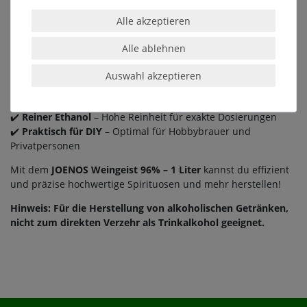
Variante
ist besonders praktisch für Hobbybrauer oder für
Alle akzeptieren
den
individuellen Gebrauch
in kleinen Mengen.
Vorteile des JOENOS Weingeists 96% – 1 Liter:
Alle ablehnen
✔️
Kompakte Größe
– Ideal für kleinere Mengen und den
gelegentlichen Gebrauch
Auswahl akzeptieren
✔️
Vielseitige Anwendung
– Perfekt für die Herstellung von
Likören, Spirituosen und Essig
✔️
Reiner Ethanol
– Hohe Reinheit für exakte Dosierungen
✔️
Praktisch für DIY
– Optimal für Hobbybrauer und
Privatpersonen
Mit dem
JOENOS Weingeist 96% – 1 Liter
kannst du effizient
und präzise hochwertige Spirituosen und mehr herstellen!
Hinweis: Für die Herstellung von alkoholischen Getränken,
nicht zum direkten Verzehr als Trinkalkohol geeignet.