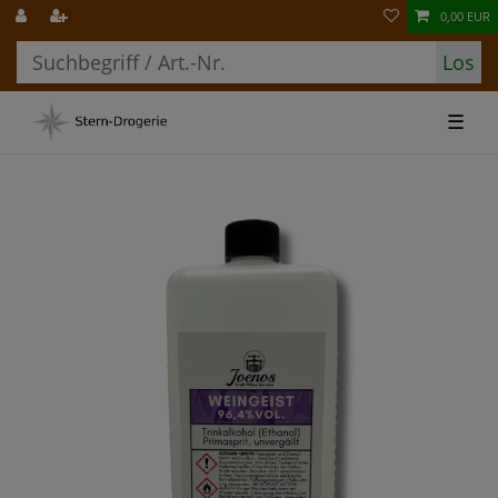
0,00 EUR
Los
☰