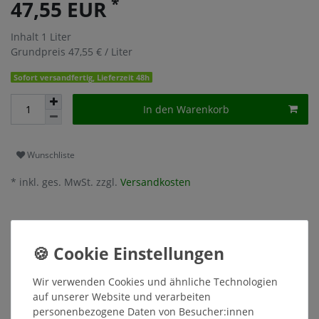
*
47,55 EUR
Inhalt
1
Liter
Grundpreis
47,55 € / Liter
Sofort versandfertig, Lieferzeit 48h
In den Warenkorb
Wunschliste
* inkl. ges. MwSt. zzgl.
Versandkosten
Beschreibung
Wir verwenden Cookies und ähnliche Technologien
auf unserer Website und verarbeiten
Weitere Details
personenbezogene Daten von Besucher:innen