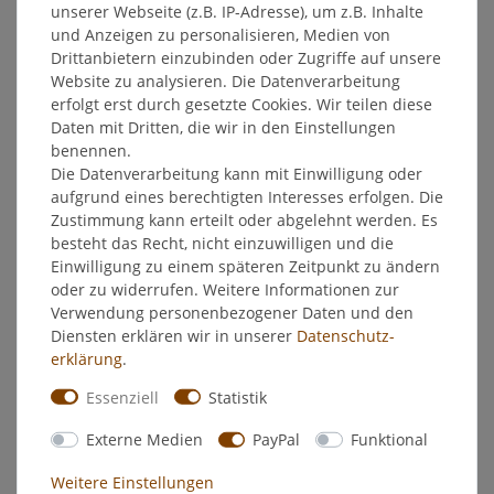
unserer Webseite (z.B. IP-Adresse), um z.B. Inhalte
und Anzeigen zu personalisieren, Medien von
EU-Verantwortlicher
Drittanbietern einzubinden oder Zugriffe auf unsere
Website zu analysieren. Die Datenverarbeitung
Hersteller
erfolgt erst durch gesetzte Cookies. Wir teilen diese
Daten mit Dritten, die wir in den Einstellungen
benennen.
"Weingeist 96 % Ethanol Primasprit
Die Datenverarbeitung kann mit Einwilligung oder
aufgrund eines berechtigten Interesses erfolgen. Die
Trinkalkohol Joenos"
Zustimmung kann erteilt oder abgelehnt werden. Es
Der
JOENOS Weingeist 96% – 1 Liter
bietet eine ideale Größe
besteht das Recht, nicht einzuwilligen und die
für kleinere Haushalte oder gelegentliche DIY-Projekte. Mit
Einwilligung zu einem späteren Zeitpunkt zu ändern
einem
Alkoholgehalt von 96%
eignet sich dieser
Ethanol
oder zu widerrufen. Weitere Informationen zur
hervorragend für die Herstellung von Spirituosen, Likör und
Verwendung personenbezogener Daten und den
anderen alkoholischen Getränken sowie für den
Diensten erklären wir in unserer
Daten­schutz­
professionellen Gebrauch in der
Essigherstellung
oder als
erklärung
.
Basis für
Desinfektionsmittel
.
Essenziell
Statistik
Dank seiner
hohen Reinheit
ist der
Weingeist
auch bestens
geeignet, um präzise alkoholische Mischungen zu kreieren
Externe Medien
PayPal
Funktional
und damit den gewünschten Alkoholgehalt in
selbstgemachten Produkten exakt zu steuern. Diese
1-Liter-
Weitere Einstellungen