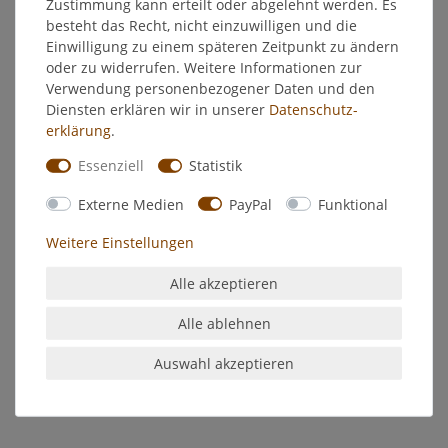
Zustimmung kann erteilt oder abgelehnt werden. Es
besteht das Recht, nicht einzuwilligen und die
EU-Verantwortlicher
Einwilligung zu einem späteren Zeitpunkt zu ändern
oder zu widerrufen. Weitere Informationen zur
Verwendung personenbezogener Daten und den
Hersteller
Diensten erklären wir in unserer
Daten­schutz­
erklärung
.
Braeco Avistat Weichspüler Frottee Blue 1,5 l
Essenziell
Statistik
- 1:5 Konzentrat
Externe Medien
PayPal
Funktional
- Duftart: Frottee Blue
Weitere Einstellungen
AVISTAT ist ein wäschepflegender Weichsaugspüler.
Er ist geeignet für Baumwolle, Wolle, synthetische Fasern und
Alle akzeptieren
auch Microfaser.
Die Griffigkeit und Trageeigenschaften bleiben erhalten.
Alle ablehnen
Frei von Konservierungsstoffen und kationischen Tensiden.
Inhaltsstoffe:
Auswahl akzeptieren
- < 5% nichtionische Tenside, Metasilikate, Duftstoffe