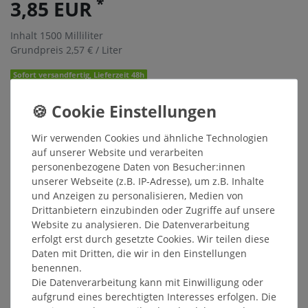
*
3,85 EUR
Inhalt
1500
Milliliter
Grundpreis
2,57 € / Liter
Sofort versandfertig, Lieferzeit 48h
In den Warenkorb
Wir verwenden Cookies und ähnliche Technologien
Wunschliste
auf unserer Website und verarbeiten
personenbezogene Daten von Besucher:innen
* inkl. ges. MwSt. zzgl.
Versandkosten
unserer Webseite (z.B. IP-Adresse), um z.B. Inhalte
und Anzeigen zu personalisieren, Medien von
Drittanbietern einzubinden oder Zugriffe auf unsere
Website zu analysieren. Die Datenverarbeitung
erfolgt erst durch gesetzte Cookies. Wir teilen diese
Beschreibung
Daten mit Dritten, die wir in den Einstellungen
benennen.
Die Datenverarbeitung kann mit Einwilligung oder
Weitere Details
aufgrund eines berechtigten Interesses erfolgen. Die