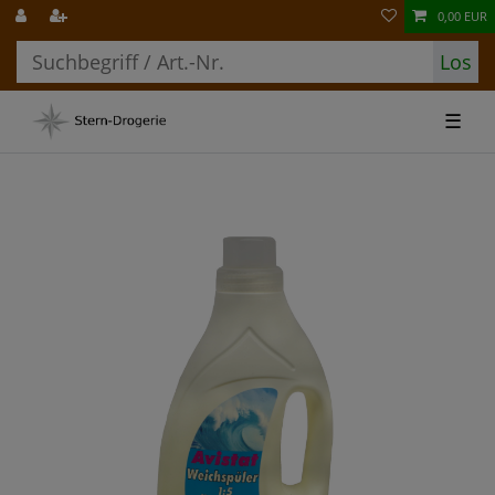
0,00 EUR
Los
☰