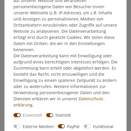
auf unserer Website und verarbeiten
EU-Verantwortlicher
personenbezogene Daten von Besucher:innen
unserer Webseite (z.B. IP-Adresse), um z.B. Inhalte
und Anzeigen zu personalisieren, Medien von
Hersteller
Drittanbietern einzubinden oder Zugriffe auf unsere
Website zu analysieren. Die Datenverarbeitung
erfolgt erst durch gesetzte Cookies. Wir teilen diese
Bombastus Schachtelhalmkraut 100g -
Daten mit Dritten, die wir in den Einstellungen
Harnwegsmittel
benennen.
Die Datenverarbeitung kann mit Einwilligung oder
Pflanzliches Arzneimittel traditionell innerlich angewendet
aufgrund eines berechtigten Interesses erfolgen. Die
zur Durchspülung der ableitenden Harnwege unterstützend
Zustimmung kann erteilt oder abgelehnt werden. Es
bei leichten Harnwegsbeschwerden. Diese Anwendung stützt
besteht das Recht, nicht einzuwilligen und die
sich ausschließlich auf die langjährige Anwendung des
Einwilligung zu einem späteren Zeitpunkt zu ändern
Arzneimittels in dem Anwendungsgebiet.
oder zu widerrufen. Weitere Informationen zur
Zusammensetzung:
Verwendung personenbezogener Daten und den
Diensten erklären wir in unserer
Daten­schutz­
100 g Arzneitee enthalten den Wirkstoff: 100 g
erklärung
.
Schachtelhalmkraut (AB). Sonstige Bestandteile sind nicht
enthalten.
Essenziell
Statistik
Anwendung:
Externe Medien
PayPal
Funktional
Für Jugendliche ab 12 Jahren und Erwachsene, einschließlich