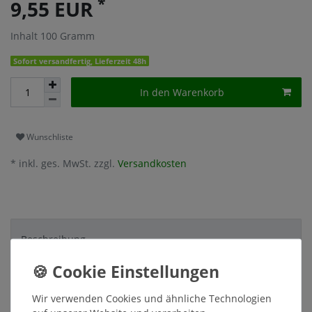
*
9,55 EUR
Inhalt
100
Gramm
Sofort versandfertig, Lieferzeit 48h
In den Warenkorb
Wunschliste
* inkl. ges. MwSt. zzgl.
Versandkosten
Beschreibung
Weitere Details
Wir verwenden Cookies und ähnliche Technologien