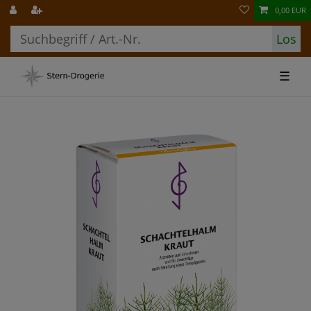
0,00 EUR
Los
☰