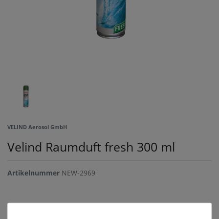
VELIND Aerosol GmbH
Velind Raumduft fresh 300 ml
Artikelnummer
NEW-2969
*
2,55 EUR