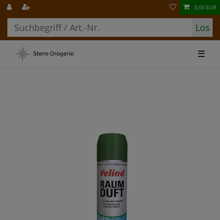
0,00 EUR
Los
☰