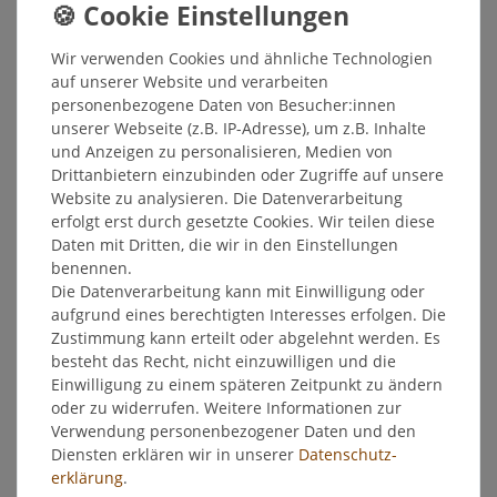
Inhalt
300
Milliliter
Grundpreis
8,50 € / Liter
Wir verwenden Cookies und ähnliche Technologien
auf unserer Website und verarbeiten
Sofort versandfertig, Lieferzeit 48h
personenbezogene Daten von Besucher:innen
unserer Webseite (z.B. IP-Adresse), um z.B. Inhalte
In den Warenkorb
und Anzeigen zu personalisieren, Medien von
Drittanbietern einzubinden oder Zugriffe auf unsere
Website zu analysieren. Die Datenverarbeitung
Wunschliste
erfolgt erst durch gesetzte Cookies. Wir teilen diese
Daten mit Dritten, die wir in den Einstellungen
* inkl. ges. MwSt. zzgl.
Versandkosten
benennen.
Die Datenverarbeitung kann mit Einwilligung oder
aufgrund eines berechtigten Interesses erfolgen. Die
Zustimmung kann erteilt oder abgelehnt werden. Es
besteht das Recht, nicht einzuwilligen und die
Beschreibung
Einwilligung zu einem späteren Zeitpunkt zu ändern
oder zu widerrufen. Weitere Informationen zur
Verwendung personenbezogener Daten und den
Weitere Details
Diensten erklären wir in unserer
Daten­schutz­
erklärung
.