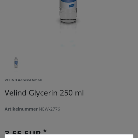
VELIND Aerosol GmbH
Velind Glycerin 250 ml
Artikelnummer
NEW-2776
*
3,55 EUR