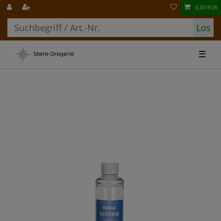
0,00 EUR
Los
☰