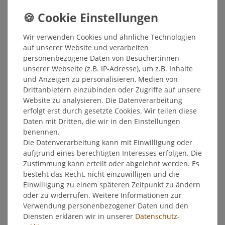
Inhalt
250
Milliliter
Grundpreis
14,20 € / Liter
Wir verwenden Cookies und ähnliche Technologien
Sofort versandfertig, Lieferzeit 48h
auf unserer Website und verarbeiten
personenbezogene Daten von Besucher:innen
In den Warenkorb
unserer Webseite (z.B. IP-Adresse), um z.B. Inhalte
und Anzeigen zu personalisieren, Medien von
Drittanbietern einzubinden oder Zugriffe auf unsere
Wunschliste
Website zu analysieren. Die Datenverarbeitung
erfolgt erst durch gesetzte Cookies. Wir teilen diese
* inkl. ges. MwSt. zzgl.
Versandkosten
Daten mit Dritten, die wir in den Einstellungen
benennen.
Die Datenverarbeitung kann mit Einwilligung oder
aufgrund eines berechtigten Interesses erfolgen. Die
Zustimmung kann erteilt oder abgelehnt werden. Es
Beschreibung
besteht das Recht, nicht einzuwilligen und die
Einwilligung zu einem späteren Zeitpunkt zu ändern
oder zu widerrufen. Weitere Informationen zur
Weitere Details
Verwendung personenbezogener Daten und den
Diensten erklären wir in unserer
Daten­schutz­