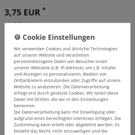
*
3,75 EUR
Inhalt
75
Milliliter
Grundpreis
50,00 € / Liter
Sofort versandfertig, Lieferzeit 48h
Wir verwenden Cookies und ähnliche Technologien
In den Warenkorb
auf unserer Website und verarbeiten
personenbezogene Daten von Besucher:innen
unserer Webseite (z.B. IP-Adresse), um z.B. Inhalte
und Anzeigen zu personalisieren, Medien von
Wunschliste
Drittanbietern einzubinden oder Zugriffe auf unsere
* inkl. ges. MwSt. zzgl.
Versandkosten
Website zu analysieren. Die Datenverarbeitung
erfolgt erst durch gesetzte Cookies. Wir teilen diese
Daten mit Dritten, die wir in den Einstellungen
benennen.
Die Datenverarbeitung kann mit Einwilligung oder
Beschreibung
aufgrund eines berechtigten Interesses erfolgen. Die
Zustimmung kann erteilt oder abgelehnt werden. Es
besteht das Recht, nicht einzuwilligen und die