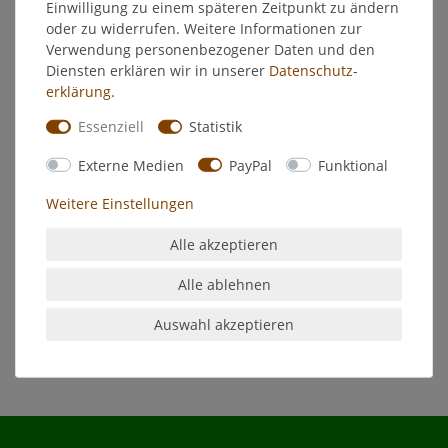
Weitere Details
Einwilligung zu einem späteren Zeitpunkt zu ändern
oder zu widerrufen. Weitere Informationen zur
Verwendung personenbezogener Daten und den
EU-Verantwortlicher
Diensten erklären wir in unserer
Daten­schutz­
erklärung
.
Hersteller
Essenziell
Statistik
Externe Medien
PayPal
Funktional
Michel Schuhcreme Tube mit Schwamm
Schuhpflegemittel Farbton: deckweiß -Lösungsmittelfrei
Weitere Einstellungen
pflegt und glänzt
Alle akzeptieren
Hergestellt aus Edel-, Spezial- und Naturwachs.
Alle ablehnen
Auswahl akzeptieren