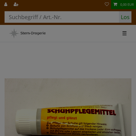
0,00 EUR
Los
☰