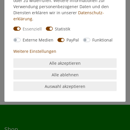
oder zu widerrufen. Weitere Informationen zur
Verwendung personenbezogener Daten und den
EU-Verantwortlicher
Diensten erklären wir in unserer
Daten­schutz­
erklärung
.
Hersteller
Essenziell
Statistik
Externe Medien
PayPal
Funktional
Michel Ofenschwarz
Silberglanz
Weitere Einstellungen
Michel Ofenschwarz Silberlanz ist ein altes Putz- und
Alle akzeptieren
Poliermittel zur Pflege und zum Schutz von Eisenmetallen.
(Herdplatten, Öfen, Kaminen, Ofenrohre u.s.w.)
Alle ablehnen
Auswahl akzeptieren
Shop