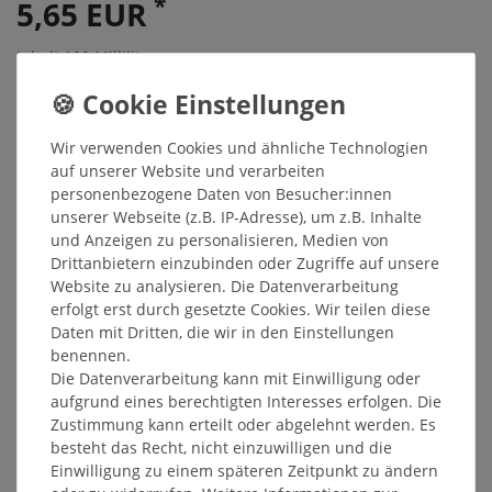
*
5,65 EUR
Inhalt
100
Milliliter
Grundpreis
56,50 € / Liter
Sofort versandfertig, Lieferzeit 48h
Wir verwenden Cookies und ähnliche Technologien
In den Warenkorb
auf unserer Website und verarbeiten
personenbezogene Daten von Besucher:innen
unserer Webseite (z.B. IP-Adresse), um z.B. Inhalte
und Anzeigen zu personalisieren, Medien von
Wunschliste
Drittanbietern einzubinden oder Zugriffe auf unsere
* inkl. ges. MwSt. zzgl.
Versandkosten
Website zu analysieren. Die Datenverarbeitung
erfolgt erst durch gesetzte Cookies. Wir teilen diese
Daten mit Dritten, die wir in den Einstellungen
benennen.
Die Datenverarbeitung kann mit Einwilligung oder
Beschreibung
aufgrund eines berechtigten Interesses erfolgen. Die
Zustimmung kann erteilt oder abgelehnt werden. Es
besteht das Recht, nicht einzuwilligen und die
Weitere Details
Einwilligung zu einem späteren Zeitpunkt zu ändern