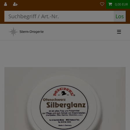
0,00 EUR
Los
☰