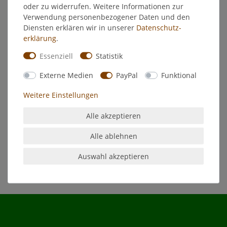
EU-Verantwortlicher
oder zu widerrufen. Weitere Informationen zur
Verwendung personenbezogener Daten und den
Diensten erklären wir in unserer
Daten­schutz­
Hersteller
erklärung
.
Essenziell
Statistik
Michel Linat-Wischpflege 1l
Externe Medien
PayPal
Funktional
Zur Reinigung und Pflege von Laminatböden, Linoleum, Kork,
Weitere Einstellungen
Fliesen, Parkett und Steinplatten
Alle akzeptieren
Reinigt - Pflegt - Glänzr
Alle ablehnen
Auswahl akzeptieren