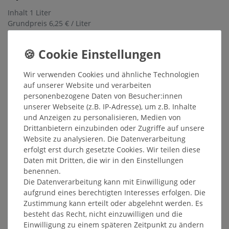
Inhalt
1
Liter
Grundpreis
6,25 € / Liter
Sofort versandfertig, Lieferzeit 48h
In den Warenkorb
Wir verwenden Cookies und ähnliche Technologien
auf unserer Website und verarbeiten
personenbezogene Daten von Besucher:innen
Wunschliste
unserer Webseite (z.B. IP-Adresse), um z.B. Inhalte
* inkl. ges. MwSt. zzgl.
Versandkosten
und Anzeigen zu personalisieren, Medien von
Drittanbietern einzubinden oder Zugriffe auf unsere
Website zu analysieren. Die Datenverarbeitung
erfolgt erst durch gesetzte Cookies. Wir teilen diese
Daten mit Dritten, die wir in den Einstellungen
benennen.
Beschreibung
Die Datenverarbeitung kann mit Einwilligung oder
aufgrund eines berechtigten Interesses erfolgen. Die
Weitere Details
Zustimmung kann erteilt oder abgelehnt werden. Es
besteht das Recht, nicht einzuwilligen und die
Einwilligung zu einem späteren Zeitpunkt zu ändern