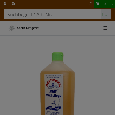
0,00 EUR
Los
☰