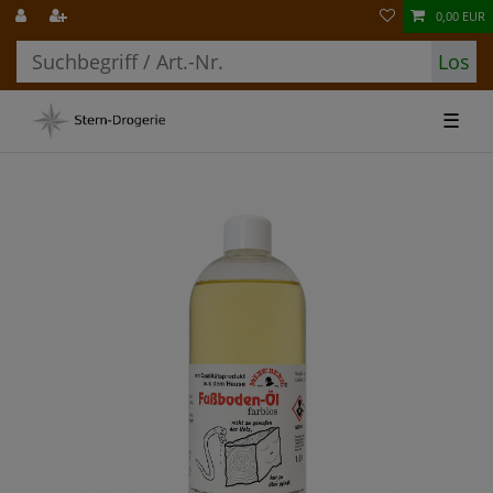
0,00 EUR
Los
☰