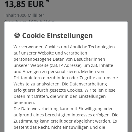
*
13,85 EUR
Inhalt
1000
Milliliter
Grundpreis
13,85 € / Liter
Sofort versandfertig, Lieferzeit 48h
In den Warenkorb
Wir verwenden Cookies und ähnliche Technologien
auf unserer Website und verarbeiten
personenbezogene Daten von Besucher:innen
Wunschliste
unserer Webseite (z.B. IP-Adresse), um z.B. Inhalte
und Anzeigen zu personalisieren, Medien von
* inkl. ges. MwSt. zzgl.
Versandkosten
Drittanbietern einzubinden oder Zugriffe auf unsere
Website zu analysieren. Die Datenverarbeitung
erfolgt erst durch gesetzte Cookies. Wir teilen diese
Daten mit Dritten, die wir in den Einstellungen
benennen.
Beschreibung
Die Datenverarbeitung kann mit Einwilligung oder
aufgrund eines berechtigten Interesses erfolgen. Die
Zustimmung kann erteilt oder abgelehnt werden. Es
Weitere Details
besteht das Recht, nicht einzuwilligen und die