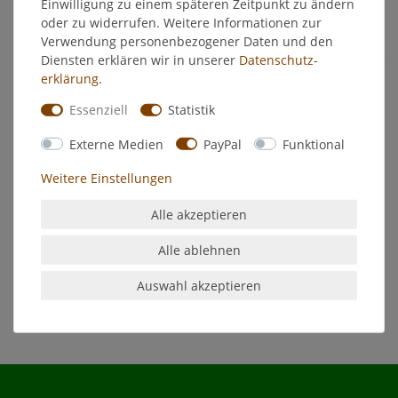
Einwilligung zu einem späteren Zeitpunkt zu ändern
oder zu widerrufen. Weitere Informationen zur
EU-Verantwortlicher
Verwendung personenbezogener Daten und den
Diensten erklären wir in unserer
Daten­schutz­
erklärung
.
Hersteller
Essenziell
Statistik
für alle Holzarten
Externe Medien
PayPal
Funktional
Treppen, Türen, unversiegeltes Parkett usw.
Weitere Einstellungen
schützt vor Feuchtigkeit
atmungsaktiv
Alle akzeptieren
wasserabweisend
verhindert das Knarren des Holzes
Alle ablehnen
ohne Leinöl
Auswahl akzeptieren