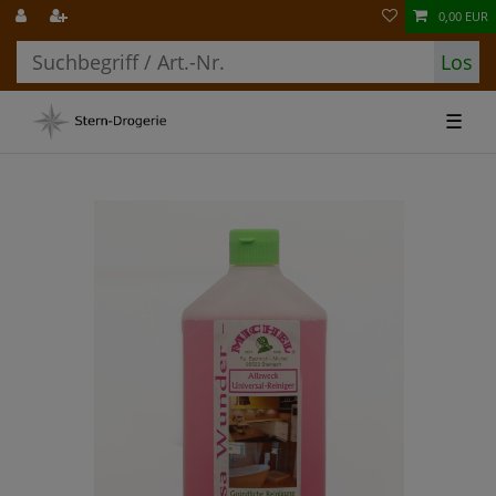
0,00 EUR
Los
☰