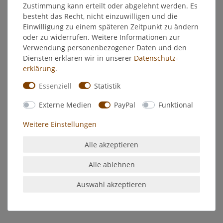
Weitere Details
Zustimmung kann erteilt oder abgelehnt werden. Es
besteht das Recht, nicht einzuwilligen und die
Einwilligung zu einem späteren Zeitpunkt zu ändern
EU-Verantwortlicher
oder zu widerrufen. Weitere Informationen zur
Verwendung personenbezogener Daten und den
Diensten erklären wir in unserer
Daten­schutz­
Hersteller
erklärung
.
Essenziell
Statistik
Michel - Allzweck Universal-Reiniger
Externe Medien
PayPal
Funktional
Das Rosa Wunder
Weitere Einstellungen
Gründliche Reinigung - Perfekte Pflege
Für alle abwaschbaren Flächen, in Küche und Bad, sowie für
Alle akzeptieren
Treppen und fußböden, Türen und Fenster
Alle ablehnen
Auch geeignet für Holz, Laminat, Kunststoffe, Stein, Fliesen,
Porzellan, Glas, Emaile und Metalle.
Auswahl akzeptieren
Inhalt: 1,0 l