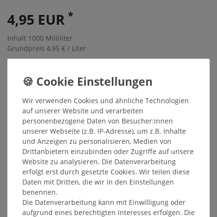
*
4,95 EUR
Inhalt
1000
Milliliter
Grundpreis
4,95 € / Liter
Sofort versandfertig, Lieferzeit 48h
In den Warenkorb
Wir verwenden Cookies und ähnliche Technologien
auf unserer Website und verarbeiten
Wunschliste
personenbezogene Daten von Besucher:innen
unserer Webseite (z.B. IP-Adresse), um z.B. Inhalte
* inkl. ges. MwSt. zzgl.
Versandkosten
und Anzeigen zu personalisieren, Medien von
Drittanbietern einzubinden oder Zugriffe auf unsere
Website zu analysieren. Die Datenverarbeitung
erfolgt erst durch gesetzte Cookies. Wir teilen diese
Daten mit Dritten, die wir in den Einstellungen
Beschreibung
benennen.
Die Datenverarbeitung kann mit Einwilligung oder
aufgrund eines berechtigten Interesses erfolgen. Die