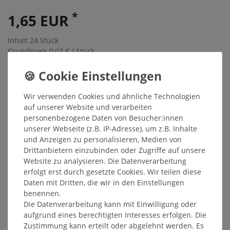
*
1,65 EUR
Inhalt
24
Stück
Grundpreis
0,07 € / Stück
Sofort versandfertig, Lieferzeit 48h
In den Warenkorb
Wir verwenden Cookies und ähnliche Technologien
auf unserer Website und verarbeiten
personenbezogene Daten von Besucher:innen
Wunschliste
unserer Webseite (z.B. IP-Adresse), um z.B. Inhalte
und Anzeigen zu personalisieren, Medien von
* inkl. ges. MwSt. zzgl.
Versandkosten
Drittanbietern einzubinden oder Zugriffe auf unsere
Website zu analysieren. Die Datenverarbeitung
erfolgt erst durch gesetzte Cookies. Wir teilen diese
Daten mit Dritten, die wir in den Einstellungen
benennen.
Beschreibung
Die Datenverarbeitung kann mit Einwilligung oder
aufgrund eines berechtigten Interesses erfolgen. Die
Zustimmung kann erteilt oder abgelehnt werden. Es