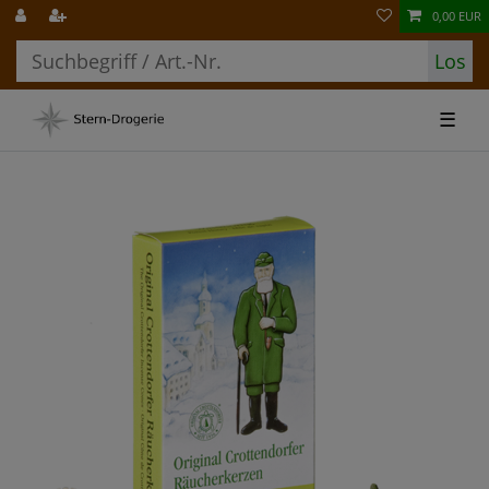
0,00 EUR
Los
☰