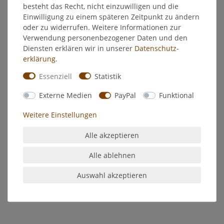
Weitere Details
besteht das Recht, nicht einzuwilligen und die
Einwilligung zu einem späteren Zeitpunkt zu ändern
oder zu widerrufen. Weitere Informationen zur
EU-Verantwortlicher
Verwendung personenbezogener Daten und den
Diensten erklären wir in unserer
Daten­schutz­
erklärung
.
Hersteller
Essenziell
Statistik
Räucherkerzen - Waldhonig
Externe Medien
PayPal
Funktional
Original Crottendorfer Räucherkerzen
Weitere Einstellungen
Packungsinhalt: 24 Stück
Größe: M, Räuchermänner mit 18 cm Höhe empfehlenswert
Alle akzeptieren
Dufterlebnis: weich, dunkel, süß
Alle ablehnen
Eine sanfte, unaufdringliche Süße entfaltet sich mit diesen
nach wildem Honig duftenden Räucherkerzchen. Weich,
Auswahl akzeptieren
dunkel und warm, Sie werden begeistert sein.