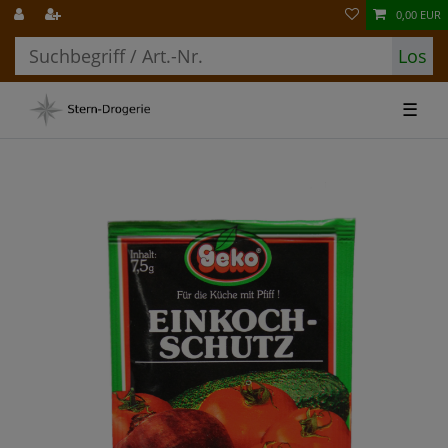
0,00 EUR
Los
☰