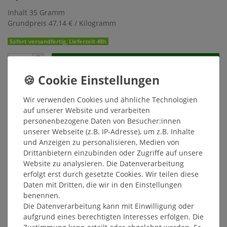
Inhalt
35
Gramm
Grundpreis
47,14 € / Kilogramm
Sofort versandfertig, Lieferzeit 48h
In den Warenkorb
Wunschliste
Wir verwenden Cookies und ähnliche Technologien
auf unserer Website und verarbeiten
* inkl. ges. MwSt. zzgl.
Versandkosten
personenbezogene Daten von Besucher:innen
unserer Webseite (z.B. IP-Adresse), um z.B. Inhalte
und Anzeigen zu personalisieren, Medien von
Drittanbietern einzubinden oder Zugriffe auf unsere
Website zu analysieren. Die Datenverarbeitung
Beschreibung
erfolgt erst durch gesetzte Cookies. Wir teilen diese
Daten mit Dritten, die wir in den Einstellungen
benennen.
Weitere Details
Die Datenverarbeitung kann mit Einwilligung oder
aufgrund eines berechtigten Interesses erfolgen. Die