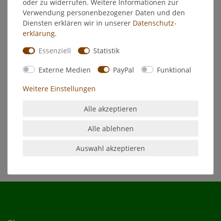
oder zu widerrufen. Weitere Informationen zur
Verwendung personenbezogener Daten und den
EU-Verantwortlicher
Diensten erklären wir in unserer
Daten­schutz­
erklärung
.
Hersteller
Essenziell
Statistik
Externe Medien
PayPal
Funktional
- Beste Erzgebirgische Stumpenkerzen
- Farbe: rot
Weitere Einstellungen
- Qualitätswachs
- Nichttropfend
Alle akzeptieren
- Durchmesser: 60 mm x Höhe: 180 mm
- Made in Germany
Alle ablehnen
Auswahl akzeptieren