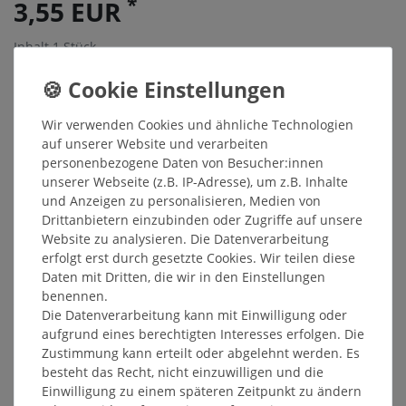
*
3,55 EUR
Inhalt
1
Stück
Grundpreis
3,55 € / Stück
Sofort versandfertig, Lieferzeit 48h
Wir verwenden Cookies und ähnliche Technologien
In den Warenkorb
auf unserer Website und verarbeiten
personenbezogene Daten von Besucher:innen
unserer Webseite (z.B. IP-Adresse), um z.B. Inhalte
Wunschliste
und Anzeigen zu personalisieren, Medien von
Drittanbietern einzubinden oder Zugriffe auf unsere
* inkl. ges. MwSt. zzgl.
Versandkosten
Website zu analysieren. Die Datenverarbeitung
erfolgt erst durch gesetzte Cookies. Wir teilen diese
Daten mit Dritten, die wir in den Einstellungen
benennen.
Die Datenverarbeitung kann mit Einwilligung oder
Beschreibung
aufgrund eines berechtigten Interesses erfolgen. Die
Zustimmung kann erteilt oder abgelehnt werden. Es
besteht das Recht, nicht einzuwilligen und die
Weitere Details
Einwilligung zu einem späteren Zeitpunkt zu ändern