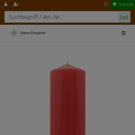
0,00 EUR
Los
☰